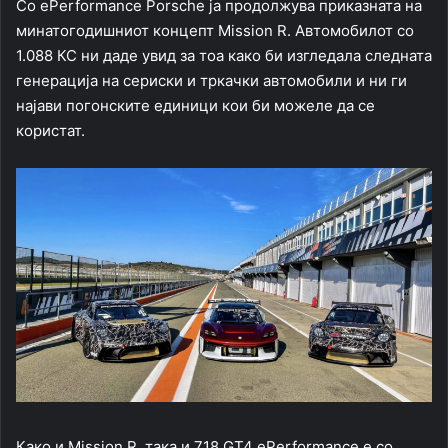
Со ePerformance Porsche ја продолжува приказната на
минатогодишниот концепт Mission R. Автомобилот со
1.088 КС ни даде увид за тоа како би изгледала следната
генерација на сериски и тркачки автомобили и ни ги
најави погонските единици кои би можеле да се
користат.
Како и Mission R, така и 718 GT4 ePerformance е со