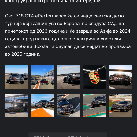
конструирани со рециклирани материјали.
Овој 718 GT4 ePerformance ќе се најде светска демо
турнеја која започнува во Европа, па следува САД на
почетокот од 2023 година и ќе заврши во Азија во 2024
година, пред новите целосно електрични спортски
автомобили Boxster и Cayman да се најдат во продажба
во 2025 година.