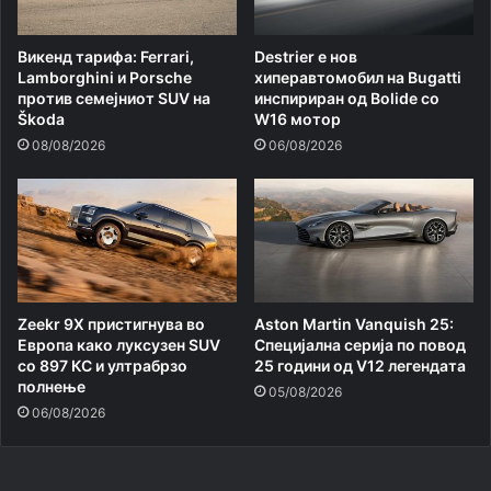
Викенд тарифа: Ferrari,
Destrier е нов
Lamborghini и Porsche
хиперавтомобил на Bugatti
против семејниот SUV на
инспириран од Bolide со
Škoda
W16 мотор
08/08/2026
06/08/2026
Zeekr 9X пристигнува во
Aston Martin Vanquish 25:
Европа како луксузен SUV
Специјална серија по повод
со 897 КС и ултрабрзо
25 години од V12 легендата
полнење
05/08/2026
06/08/2026