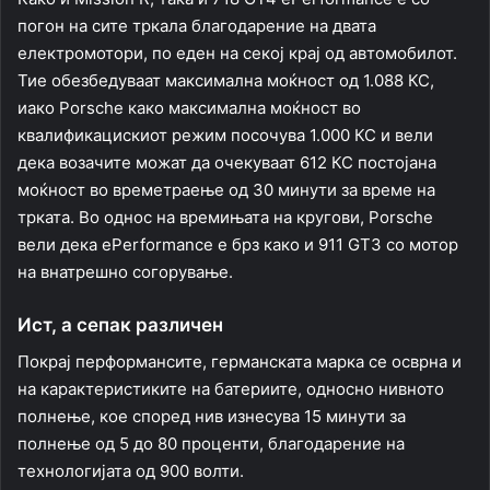
погон на сите тркала благодарение на двата
електромотори, по еден на секој крај од автомобилот.
Тие обезбедуваат максимална моќност од 1.088 КС,
иако Porsche како максимална моќност во
квалификацискиот режим посочува 1.000 КС и вели
дека возачите можат да очекуваат 612 КС постојана
моќност во времетраење од 30 минути за време на
трката. Во однос на времињата на кругови, Porsche
вели дека ePerformance е брз како и 911 GT3 со мотор
на внатрешно согорување.
Ист, а сепак различен
Покрај перформансите, германската марка се осврна и
на карактеристиките на батериите, односно нивното
полнење, кое според нив изнесува 15 минути за
полнење од 5 до 80 проценти, благодарение на
технологијата од 900 волти.