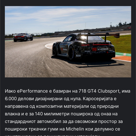
Иако ePerformance е базиран на 718 GT4 Clubsport, има
6.000 делови дизајнирани од нула. Каросеријата е
направена од композитни материјали од природни
влакна и е за 140 милиметри поширока од онаа на
стандардниот автомобил за да овозможи простор за
пошироки тркачки гуми на Michelin кои делумно се