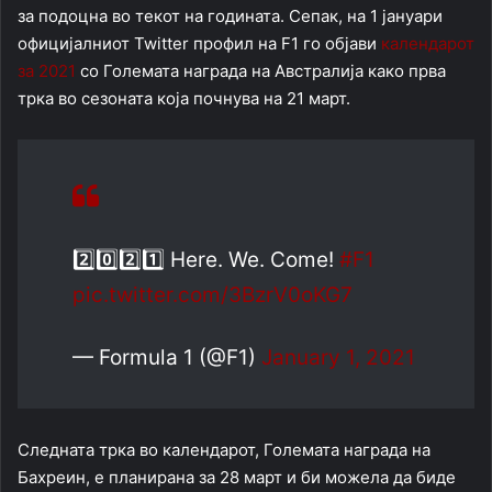
за подоцна во текот на годината. Сепак, на 1 јануари
официјалниот Twitter профил на F1 го објави
календарот
за 2021
со Големата награда на Австралија како прва
трка во сезоната која почнува на 21 март.
2️⃣0️⃣2️⃣1️⃣ Here. We. Come!
#F1
pic.twitter.com/3BzrV0oKG7
— Formula 1 (@F1)
January 1, 2021
Следната трка во календарот, Големата награда на
Бахреин, е планирана за 28 март и би можела да биде