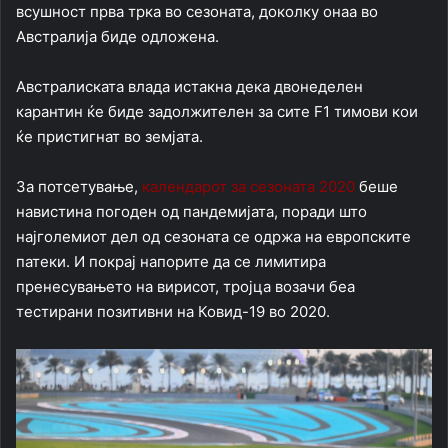
всушност прва трка во сезоната, доколку онаа во
Австралија биде одложена.
Австралиската влада истакна дека двонеделен
карантин ќе биде задолжителен за сите F1 тимови кои
ќе пристигнат во земјата.
За потсетување,
календарот за сезоната 2020
беше
навистина погоден од пандемијата, поради што
најголемиот дел од сезоната се одржа на европските
патеки. И покрај напорите да се лимитира
пренесувањето на вирисот, тројца возачи беа
тестирани позитивни на Ковид-19 во 2020.