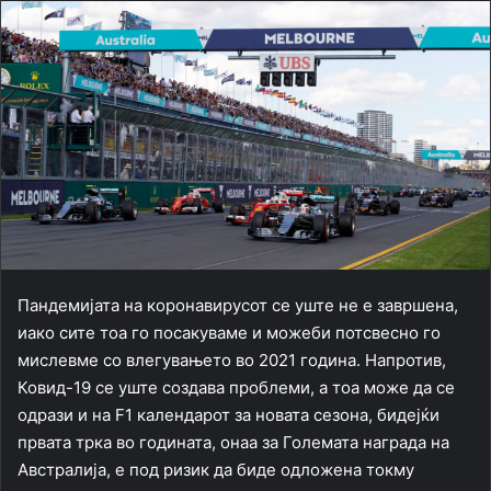
Пандемијата на коронавирусот се уште не е завршена,
иако сите тоа го посакуваме и можеби потсвесно го
мислевме со влегувањето во 2021 година. Напротив,
Ковид-19 се уште создава проблеми, а тоа може да се
одрази и на F1 календарот за новата сезона, бидејќи
првата трка во годината, онаа за Големата награда на
Австралија, е под ризик да биде одложена токму