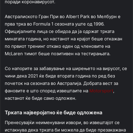
поради коронавирусот.
Австралиското Гран При во Albert Park во Мелбурн е
прва трка во Formula 1 сезоната уште од 1996.
Официјалните лица се обидоа да ја одржат трката
минатата година, но настанот на крајот беше откажан
по првиот тренинг откако еден од членовите на
McLaren тимот беше позитивен на тестирањата.
Со напорите за забавување на ширењето на вирусот, се
чини дека 2021 ќе биде втората година по ред без
почеток на сезоната во Австралија. Добрата вест за
фановите е што според извештаите на
Motorsport
,
настанот ќе биде само одложен.
Трката најверојатно ќе биде одложена
Пренесувајќи неименувани извори, во извештајот се
истакнува дека трката би можела да биде презакажана