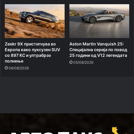
Zeekr 9X пристигнува во
Aston Martin Vanquish 25:
Европа како луксузен SUV
Специјална серија по повод
со 897 КС и ултрабрзо
25 години од V12 легендата
полнење
05/08/2026
06/08/2026