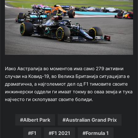
Иако Австралија во моментов има само 279 активни
случаи на Ковид-19, во Велика Британија ситуацијата е
драматична, а најголемиот дел од F1 тимовите своите
инжинерски оддели ги имаат токму во оваа земја и тука
најчесто ги склопуваат своите болиди.
Albert Park
Australian Grand Prix
F1
F1 2021
Formula 1