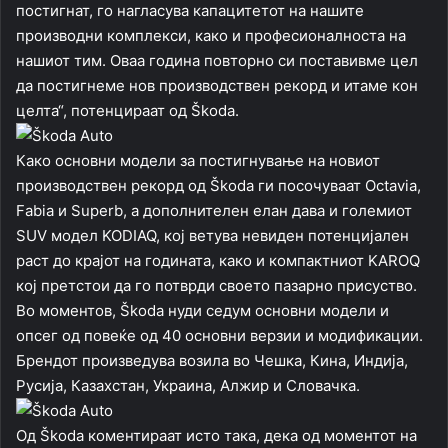
постигнат, го нагласува капацитетот на нашите
производни комплекси, како и професионалноста на
нашиот тим. Оваа година повторно си поставивме цел
да постигнеме нов производствен рекорд и итаме кон
целта“, потенцираат од Škoda.
Како основни модели за постигнување на новиот
производствен рекорд од Škoda ги посочуваат Octavia,
Fabia и Superb, а дополнителен елан дава и големиот
SUV модел KODIAQ, кој ветува невиден потенцијален
раст до крајот на годината, како и компактниот KAROQ
кој претстои да го потврди своето пазарно присуство.
Во моментов, Škoda нуди седум основни модели и
опсег од повеќе од 40 основни верзии и модификации.
Брендот произведува возила во Чешка, Кина, Индија,
Русија, Казахстан, Украина, Алжир и Словачка.
Од Škoda коментираат исто така, дека од моментот на