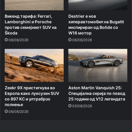
Викенд тарифа: Ferrari,
Destrier е нов
Lamborghini и Porsche
хиперавтомобил на Bugatti
против семејниот SUV на
инспириран од Bolide со
Škoda
W16 мотор
08/08/2026
06/08/2026
Zeekr 9X пристигнува во
Aston Martin Vanquish 25:
Европа како луксузен SUV
Специјална серија по повод
со 897 КС и ултрабрзо
25 години од V12 легендата
полнење
05/08/2026
06/08/2026