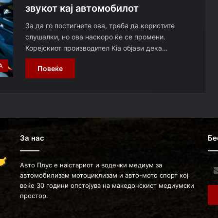
звукот кај автомобилот
За да го постигнете ова, треба да користите
слушалки, но ова наскоро ќе се промени.
Корејскиот производител Kia објави дека…
А
Повеќе
За нас
Бе
Авто Плус е наістариот и водечки медиум за
Ent
автомобилизам мотоциклизам и авто-мото спорт кој
you
веќе 30 години опстојува на македонскиот медиумски
Ema
простор.
ad