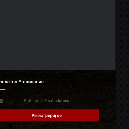
сплатно Е-списание
er
r
il
dress