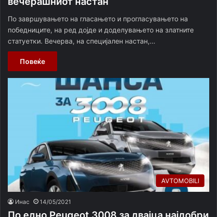
вечерашниот настан
По завршувањето на гласањето и прогласувањето на
победниците, на ред дојде и доделувањето на златните
статуетки. Вечерва, на специјален настан,…
Повеќе
AVTOMOBILI
Инас
14/05/2021
По едно Peugeot 3008 за двајца најдобри