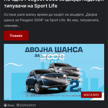
типувачи на Sport Life
Остана уште малку време до крајот на акцијата „Двојна
шанса за Peugeot 3008” на Sport Life. Во неа, типувачите,
членови…
Повеќе
МАГАЗИН
Инас
02/04/2021