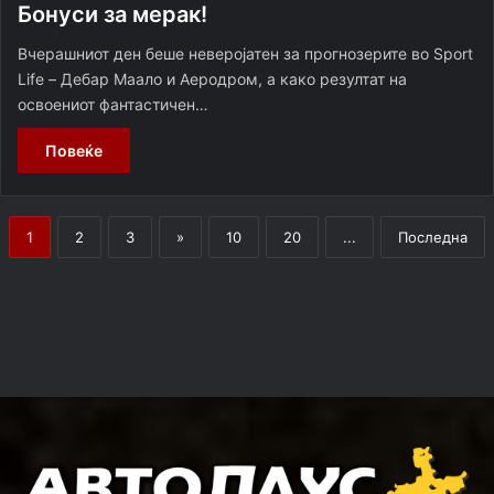
Бонуси за мерак!
Вчерашниот ден беше неверојатен за прогнозерите во Sport
Life – Дебар Маало и Аеродром, a како резултат на
освоениот фантастичен…
Повеќе
1
2
3
»
10
20
...
Последна