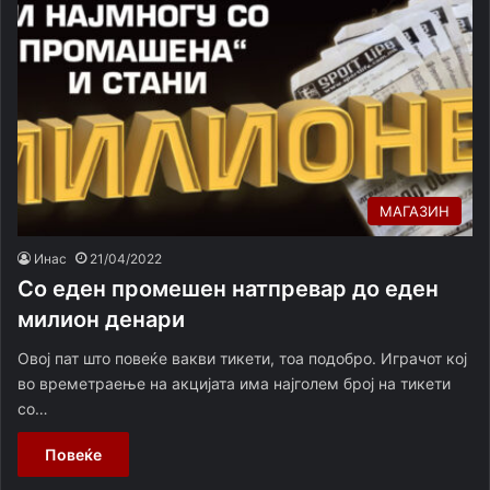
МАГАЗИН
Инас
21/04/2022
Со еден промешен натпревар до еден
милион денари
Овој пат што повеќе вакви тикети, тоа подобро. Играчот кој
во времетраење на акцијата има најголем број на тикети
со…
Повеќе