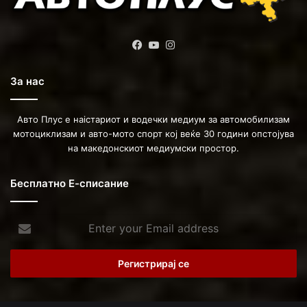
Facebook
YouTube
Instagram
За нас
Авто Плус е наістариот и водечки медиум за автомобилизам
мотоциклизам и авто-мото спорт кој веќе 30 години опстојува
на македонскиот медиумски простор.
Бесплатно Е-списание
Enter
your
Email
address