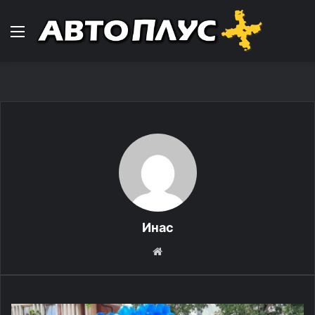
Навигација
Инас
We
bsi
te