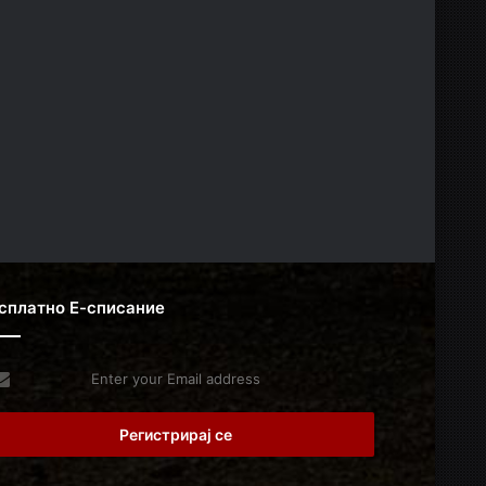
сплатно Е-списание
er
r
il
dress