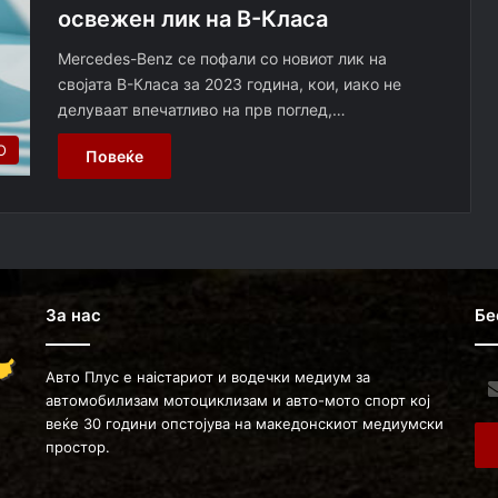
освежен лик на B-Класа
Mercedes-Benz се пофали со новиот лик на
својата B-Класа за 2023 година, кои, иако не
делуваат впечатливо на прв поглед,…
О
Повеќе
За нас
Бе
Авто Плус е наістариот и водечки медиум за
Ent
автомобилизам мотоциклизам и авто-мото спорт кој
you
веќе 30 години опстојува на македонскиот медиумски
Ema
простор.
ad