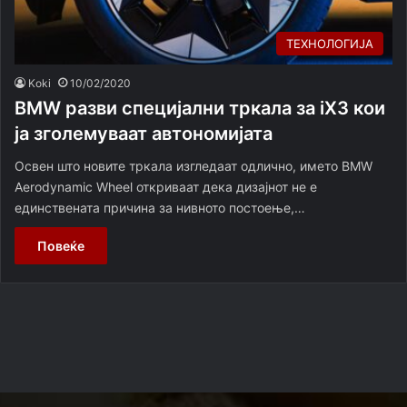
ТЕХНОЛОГИЈА
Koki
10/02/2020
BMW разви специјални тркала за iX3 кои
ја зголемуваат автономијата
Освен што новите тркала изгледаат одлично, името BMW
Aerodynamic Wheel откриваат дека дизајнот не е
единствената причина за нивното постоење,…
Повеќе