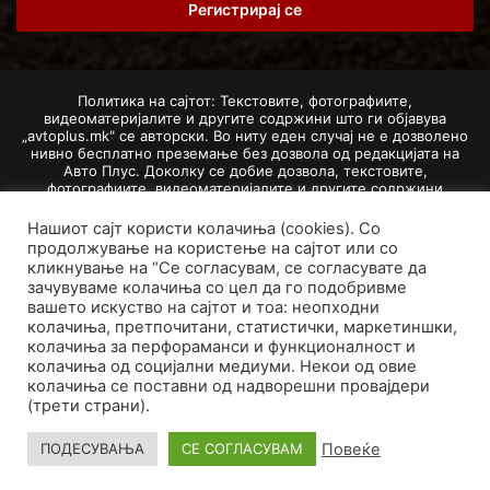
address
Политика на сајтот: Текстовите, фотографиите,
видеоматеријалите и другите содржини што ги објавува
„avtoplus.mk" се авторски. Во ниту еден случај не е дозволено
нивно бесплатно преземање без дозвола од редакцијата на
Авто Плус. Доколку се добие дозвола, текстовите,
фотографиите, видеоматеријалите и другите содржини
дозволено е да се преземат со задолжително наведување на
изворот и авторот со вметнување на директна интернет-врска
Нашиот сајт користи колачиња (cookies). Со
(линк) до оригиналната содржина на „avtoplus.mk". При
продолжување на користење на сајтот или со
добивање на одобрување од редакцијата за превземање на
кликнување на “Се согласувам, се согласувате да
текст, може да се превземе само дел од новинарско дело
зачувуваме колачиња со цел да го подобривме
насловот, придружната фотографија (односно насловната
вашето искуство на сајтот и тоа: неопходни
фотографија) и воведниот дел на текстот, познат како „лид".
колачиња, претпочитани, статистички, маркетиншки,
Преземање содржини од „avtoplus.mk" надвор од овие услови
не е дозволено и подложи на санкционирање согласно
колачиња за перфораманси и функционалност и
Законот за авторски и сродни права.
колачиња од социјални медиуми. Некои од овие
колачиња се поставни од надворешни провајдери
Developed by PROCESS IN. Hosted by
GoHost
.
(трети страни).
За нас
Импресум
Маркетинг
Правила и услови
Повеќе
ПОДЕСУВАЊА
СЕ СОГЛАСУВАМ
Политика за приватност
Политика на колачиња