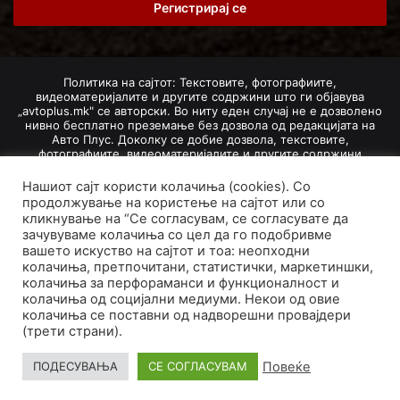
address
Политика на сајтот: Текстовите, фотографиите,
видеоматеријалите и другите содржини што ги објавува
„avtoplus.mk" се авторски. Во ниту еден случај не е дозволено
нивно бесплатно преземање без дозвола од редакцијата на
Авто Плус. Доколку се добие дозвола, текстовите,
фотографиите, видеоматеријалите и другите содржини
дозволено е да се преземат со задолжително наведување на
изворот и авторот со вметнување на директна интернет-врска
Нашиот сајт користи колачиња (cookies). Со
(линк) до оригиналната содржина на „avtoplus.mk". При
продолжување на користење на сајтот или со
добивање на одобрување од редакцијата за превземање на
кликнување на “Се согласувам, се согласувате да
текст, може да се превземе само дел од новинарско дело
зачувуваме колачиња со цел да го подобривме
насловот, придружната фотографија (односно насловната
вашето искуство на сајтот и тоа: неопходни
фотографија) и воведниот дел на текстот, познат како „лид".
колачиња, претпочитани, статистички, маркетиншки,
Преземање содржини од „avtoplus.mk" надвор од овие услови
не е дозволено и подложи на санкционирање согласно
колачиња за перфораманси и функционалност и
Законот за авторски и сродни права.
колачиња од социјални медиуми. Некои од овие
колачиња се поставни од надворешни провајдери
Developed by PROCESS IN. Hosted by
GoHost
.
(трети страни).
За нас
Импресум
Маркетинг
Правила и услови
Повеќе
ПОДЕСУВАЊА
СЕ СОГЛАСУВАМ
Политика за приватност
Политика на колачиња