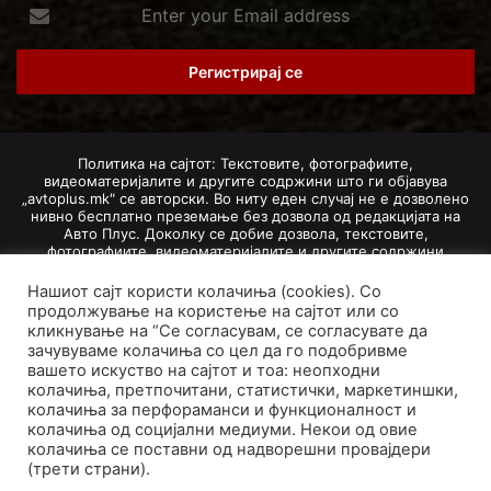
Enter
your
Email
address
Политика на сајтот: Текстовите, фотографиите,
видеоматеријалите и другите содржини што ги објавува
„avtoplus.mk" се авторски. Во ниту еден случај не е дозволено
нивно бесплатно преземање без дозвола од редакцијата на
Авто Плус. Доколку се добие дозвола, текстовите,
фотографиите, видеоматеријалите и другите содржини
дозволено е да се преземат со задолжително наведување на
изворот и авторот со вметнување на директна интернет-врска
Нашиот сајт користи колачиња (cookies). Со
(линк) до оригиналната содржина на „avtoplus.mk". При
продолжување на користење на сајтот или со
добивање на одобрување од редакцијата за превземање на
кликнување на “Се согласувам, се согласувате да
текст, може да се превземе само дел од новинарско дело
зачувуваме колачиња со цел да го подобривме
насловот, придружната фотографија (односно насловната
вашето искуство на сајтот и тоа: неопходни
фотографија) и воведниот дел на текстот, познат како „лид".
колачиња, претпочитани, статистички, маркетиншки,
Преземање содржини од „avtoplus.mk" надвор од овие услови
не е дозволено и подложи на санкционирање согласно
колачиња за перфораманси и функционалност и
Законот за авторски и сродни права.
колачиња од социјални медиуми. Некои од овие
колачиња се поставни од надворешни провајдери
Developed by PROCESS IN. Hosted by
GoHost
.
(трети страни).
За нас
Импресум
Маркетинг
Правила и услови