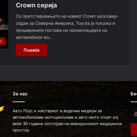
Crown серија
Со претставувањето на новиот Crown кросовер-
седан за Северна Америка, Toyota ја покажа и
проширената постава на презентацијата на
автомобилот во…
О
Повеќе
За нас
Бе
Авто Плус е наістариот и водечки медиум за
Ent
автомобилизам мотоциклизам и авто-мото спорт кој
you
веќе 30 години опстојува на македонскиот медиумски
Ema
простор.
ad