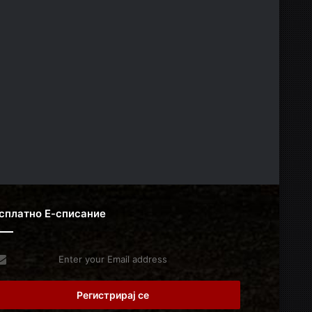
сплатно Е-списание
er
r
il
dress