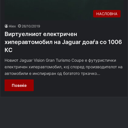
НАСЛОВНА
Alex
26/10/2019
Виртуелниот електричен
хиперавтомобил на Jaguar доаѓа сo 1006
КС
Новиот Jaguar Vision Gran Turismo Coupe е футуристички
електричен хиперавтомобил, кој според производителот на
автомобили е инспириран од богатото тркачко…
Повеќе