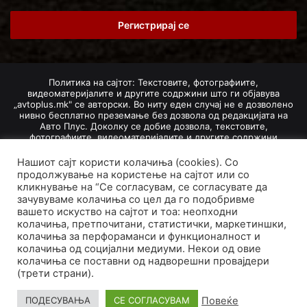
Email
address
Политика на сајтот: Текстовите, фотографиите,
видеоматеријалите и другите содржини што ги објавува
„avtoplus.mk" се авторски. Во ниту еден случај не е дозволено
нивно бесплатно преземање без дозвола од редакцијата на
Авто Плус. Доколку се добие дозвола, текстовите,
фотографиите, видеоматеријалите и другите содржини
дозволено е да се преземат со задолжително наведување на
изворот и авторот со вметнување на директна интернет-врска
Нашиот сајт користи колачиња (cookies). Со
(линк) до оригиналната содржина на „avtoplus.mk". При
продолжување на користење на сајтот или со
добивање на одобрување од редакцијата за превземање на
кликнување на “Се согласувам, се согласувате да
текст, може да се превземе само дел од новинарско дело
зачувуваме колачиња со цел да го подобривме
насловот, придружната фотографија (односно насловната
вашето искуство на сајтот и тоа: неопходни
фотографија) и воведниот дел на текстот, познат како „лид".
колачиња, претпочитани, статистички, маркетиншки,
Преземање содржини од „avtoplus.mk" надвор од овие услови
не е дозволено и подложи на санкционирање согласно
колачиња за перфораманси и функционалност и
Законот за авторски и сродни права.
колачиња од социјални медиуми. Некои од овие
колачиња се поставни од надворешни провајдери
Developed by PROCESS IN. Hosted by
GoHost
.
(трети страни).
За нас
Импресум
Маркетинг
Правила и услови
Повеќе
ПОДЕСУВАЊА
СЕ СОГЛАСУВАМ
Политика за приватност
Политика на колачиња