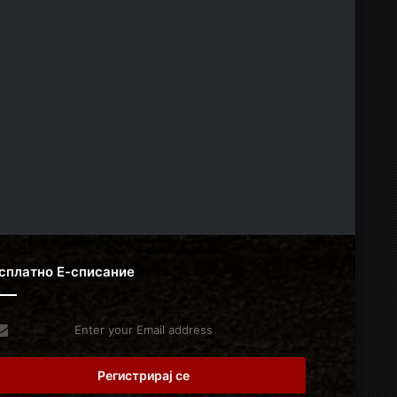
сплатно Е-списание
er
r
il
dress