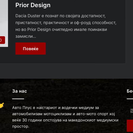
Prior Design
Dacia Duster е познат по својата достапност,
пристапност, практичност и оф-роуд способност,
но во Prior Design очигледно имале поинакви
замисли…
О
Повеќе
За нас
Бе
Авто Плус е наістариот и водечки медиум за
Ent
автомобилизам мотоциклизам и авто-мото спорт кој
you
веќе 30 години опстојува на македонскиот медиумски
Ema
простор.
ad