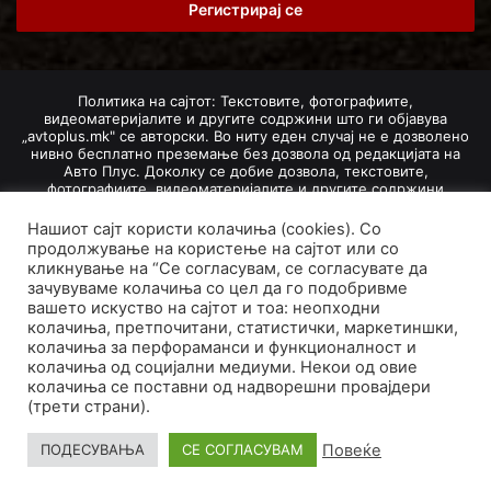
address
Политика на сајтот: Текстовите, фотографиите,
видеоматеријалите и другите содржини што ги објавува
„avtoplus.mk" се авторски. Во ниту еден случај не е дозволено
нивно бесплатно преземање без дозвола од редакцијата на
Авто Плус. Доколку се добие дозвола, текстовите,
фотографиите, видеоматеријалите и другите содржини
дозволено е да се преземат со задолжително наведување на
изворот и авторот со вметнување на директна интернет-врска
Нашиот сајт користи колачиња (cookies). Со
(линк) до оригиналната содржина на „avtoplus.mk". При
продолжување на користење на сајтот или со
добивање на одобрување од редакцијата за превземање на
кликнување на “Се согласувам, се согласувате да
текст, може да се превземе само дел од новинарско дело
зачувуваме колачиња со цел да го подобривме
насловот, придружната фотографија (односно насловната
вашето искуство на сајтот и тоа: неопходни
фотографија) и воведниот дел на текстот, познат како „лид".
колачиња, претпочитани, статистички, маркетиншки,
Преземање содржини од „avtoplus.mk" надвор од овие услови
не е дозволено и подложи на санкционирање согласно
колачиња за перфораманси и функционалност и
Законот за авторски и сродни права.
колачиња од социјални медиуми. Некои од овие
колачиња се поставни од надворешни провајдери
Developed by PROCESS IN. Hosted by
GoHost
.
(трети страни).
За нас
Импресум
Маркетинг
Правила и услови
Повеќе
ПОДЕСУВАЊА
СЕ СОГЛАСУВАМ
Политика за приватност
Политика на колачиња