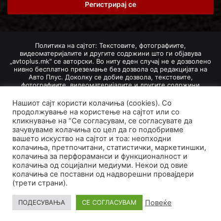
address
Политика на сајтот: Текстовите, фотографиите,
видеоматеријалите и другите содржини што ги објавува
„avtoplus.mk" се авторски. Во ниту еден случај не е дозволено
нивно бесплатно преземање без дозвола од редакцијата на
Авто Плус. Доколку се добие дозвола, текстовите,
фотографиите, видеоматеријалите и другите содржини
дозволено е да се преземат со задолжително наведување на
изворот и авторот со вметнување на директна интернет-врска
Нашиот сајт користи колачиња (cookies). Со
(линк) до оригиналната содржина на „avtoplus.mk". При
продолжување на користење на сајтот или со
добивање на одобрување од редакцијата за превземање на
кликнување на “Се согласувам, се согласувате да
текст, може да се превземе само дел од новинарско дело
зачувуваме колачиња со цел да го подобривме
насловот, придружната фотографија (односно насловната
вашето искуство на сајтот и тоа: неопходни
фотографија) и воведниот дел на текстот, познат како „лид".
колачиња, претпочитани, статистички, маркетиншки,
Преземање содржини од „avtoplus.mk" надвор од овие услови
не е дозволено и подложи на санкционирање согласно
колачиња за перфораманси и функционалност и
Законот за авторски и сродни права.
колачиња од социјални медиуми. Некои од овие
колачиња се поставни од надворешни провајдери
Developed by PROCESS IN. Hosted by
GoHost
.
(трети страни).
За нас
Импресум
Маркетинг
Правила и услови
Повеќе
ПОДЕСУВАЊА
СЕ СОГЛАСУВАМ
Политика за приватност
Политика на колачиња