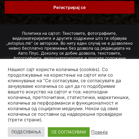
Email
address
Политика на сајтот: Текстовите, фотографиите,
видеоматеријалите и другите содржини што ги објавува
„avtoplus.mk" се авторски. Во ниту еден случај не е дозволено
нивно бесплатно преземање без дозвола од редакцијата на
Авто Плус. Доколку се добие дозвола, текстовите,
фотографиите, видеоматеријалите и другите содржини
дозволено е да се преземат со задолжително наведување на
изворот и авторот со вметнување на директна интернет-врска
Нашиот сајт користи колачиња (cookies). Со
(линк) до оригиналната содржина на „avtoplus.mk". При
продолжување на користење на сајтот или со
добивање на одобрување од редакцијата за превземање на
кликнување на “Се согласувам, се согласувате да
текст, може да се превземе само дел од новинарско дело
зачувуваме колачиња со цел да го подобривме
насловот, придружната фотографија (односно насловната
вашето искуство на сајтот и тоа: неопходни
фотографија) и воведниот дел на текстот, познат како „лид".
колачиња, претпочитани, статистички, маркетиншки,
Преземање содржини од „avtoplus.mk" надвор од овие услови
колачиња за перфораманси и функционалност и
не е дозволено и подложи на санкционирање согласно
Законот за авторски и сродни права.
колачиња од социјални медиуми. Некои од овие
колачиња се поставни од надворешни провајдери
Developed by PROCESS IN. Hosted by
GoHost
.
(трети страни).
За нас
Импресум
Маркетинг
Правила и услови
Повеќе
ПОДЕСУВАЊА
СЕ СОГЛАСУВАМ
Политика за приватност
Политика на колачиња