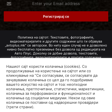
Enter
your
Email
address
Политика на сајтот: Текстовите, фотографиите,
видеоматеријалите и другите содржини што ги објавува
„avtoplus.mk" се авторски. Во ниту еден случај не е дозволено
нивно бесплатно преземање без дозвола од редакцијата на
Авто Плус. Доколку се добие дозвола, текстовите,
фотографиите, видеоматеријалите и другите содржини
дозволено е да се преземат со задолжително наведување на
изворот и авторот со вметнување на директна интернет-врска
Нашиот сајт користи колачиња (cookies). Со
(линк) до оригиналната содржина на „avtoplus.mk". При
продолжување на користење на сајтот или со
добивање на одобрување од редакцијата за превземање на
кликнување на “Се согласувам, се согласувате да
текст, може да се превземе само дел од новинарско дело
зачувуваме колачиња со цел да го подобривме
насловот, придружната фотографија (односно насловната
вашето искуство на сајтот и тоа: неопходни
фотографија) и воведниот дел на текстот, познат како „лид".
колачиња, претпочитани, статистички, маркетиншки,
Преземање содржини од „avtoplus.mk" надвор од овие услови
не е дозволено и подложи на санкционирање согласно
колачиња за перфораманси и функционалност и
Законот за авторски и сродни права.
колачиња од социјални медиуми. Некои од овие
колачиња се поставни од надворешни провајдери
Developed by PROCESS IN. Hosted by
GoHost
.
(трети страни).
За нас
Импресум
Маркетинг
Правила и услови