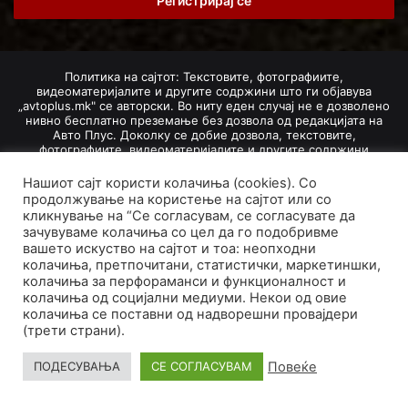
address
Политика на сајтот: Текстовите, фотографиите,
видеоматеријалите и другите содржини што ги објавува
„avtoplus.mk" се авторски. Во ниту еден случај не е дозволено
нивно бесплатно преземање без дозвола од редакцијата на
Авто Плус. Доколку се добие дозвола, текстовите,
фотографиите, видеоматеријалите и другите содржини
дозволено е да се преземат со задолжително наведување на
изворот и авторот со вметнување на директна интернет-врска
Нашиот сајт користи колачиња (cookies). Со
(линк) до оригиналната содржина на „avtoplus.mk". При
продолжување на користење на сајтот или со
добивање на одобрување од редакцијата за превземање на
кликнување на “Се согласувам, се согласувате да
текст, може да се превземе само дел од новинарско дело
зачувуваме колачиња со цел да го подобривме
насловот, придружната фотографија (односно насловната
вашето искуство на сајтот и тоа: неопходни
фотографија) и воведниот дел на текстот, познат како „лид".
колачиња, претпочитани, статистички, маркетиншки,
Преземање содржини од „avtoplus.mk" надвор од овие услови
не е дозволено и подложи на санкционирање согласно
колачиња за перфораманси и функционалност и
Законот за авторски и сродни права.
колачиња од социјални медиуми. Некои од овие
колачиња се поставни од надворешни провајдери
Developed by PROCESS IN. Hosted by
GoHost
.
(трети страни).
За нас
Импресум
Маркетинг
Правила и услови
Повеќе
ПОДЕСУВАЊА
СЕ СОГЛАСУВАМ
Политика за приватност
Политика на колачиња