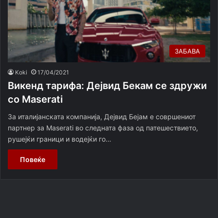
ЗАБАВА
Koki
17/04/2021
Викенд тарифа: Дејвид Бекам се здружи
со Maserati
За италијанската компанија, Дејвид Бејам е совршениот
партнер за Maserati во следната фаза од патешествието,
рушејќи граници и водејќи го…
Повеќе