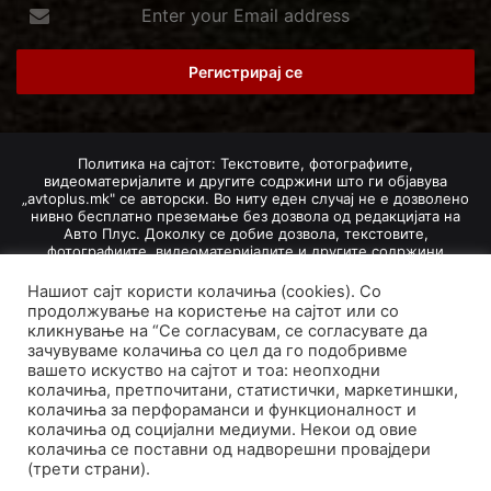
Enter
your
Email
address
Политика на сајтот: Текстовите, фотографиите,
видеоматеријалите и другите содржини што ги објавува
„avtoplus.mk" се авторски. Во ниту еден случај не е дозволено
нивно бесплатно преземање без дозвола од редакцијата на
Авто Плус. Доколку се добие дозвола, текстовите,
фотографиите, видеоматеријалите и другите содржини
дозволено е да се преземат со задолжително наведување на
изворот и авторот со вметнување на директна интернет-врска
Нашиот сајт користи колачиња (cookies). Со
(линк) до оригиналната содржина на „avtoplus.mk". При
продолжување на користење на сајтот или со
добивање на одобрување од редакцијата за превземање на
кликнување на “Се согласувам, се согласувате да
текст, може да се превземе само дел од новинарско дело
зачувуваме колачиња со цел да го подобривме
насловот, придружната фотографија (односно насловната
вашето искуство на сајтот и тоа: неопходни
фотографија) и воведниот дел на текстот, познат како „лид".
колачиња, претпочитани, статистички, маркетиншки,
Преземање содржини од „avtoplus.mk" надвор од овие услови
не е дозволено и подложи на санкционирање согласно
колачиња за перфораманси и функционалност и
Законот за авторски и сродни права.
колачиња од социјални медиуми. Некои од овие
колачиња се поставни од надворешни провајдери
Developed by PROCESS IN. Hosted by
GoHost
.
(трети страни).
За нас
Импресум
Маркетинг
Правила и услови