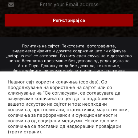
Enter
your
Email
address
Политика на сајтот: Текстовите, фотографиите,
видеоматеријалите и другите содржини што ги објавува
„avtoplus.mk" се авторски. Во ниту еден случај не е дозволено
нивно бесплатно преземање без дозвола од редакцијата на
Авто Плус. Доколку се добие дозвола, текстовите,
фотографиите, видеоматеријалите и другите содржини
дозволено е да се преземат со задолжително наведување на
изворот и авторот со вметнување на директна интернет-врска
Нашиот сајт користи колачиња (cookies). Со
(линк) до оригиналната содржина на „avtoplus.mk". При
продолжување на користење на сајтот или со
добивање на одобрување од редакцијата за превземање на
кликнување на “Се согласувам, се согласувате да
текст, може да се превземе само дел од новинарско дело
зачувуваме колачиња со цел да го подобривме
насловот, придружната фотографија (односно насловната
вашето искуство на сајтот и тоа: неопходни
фотографија) и воведниот дел на текстот, познат како „лид".
колачиња, претпочитани, статистички, маркетиншки,
Преземање содржини од „avtoplus.mk" надвор од овие услови
не е дозволено и подложи на санкционирање согласно
колачиња за перфораманси и функционалност и
Законот за авторски и сродни права.
колачиња од социјални медиуми. Некои од овие
колачиња се поставни од надворешни провајдери
Developed by PROCESS IN. Hosted by
GoHost
.
(трети страни).
За нас
Импресум
Маркетинг
Правила и услови