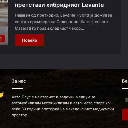
претстави хибридниот Levante
Најавен од претходно, Levante Hybrid ја доживеа
својата премиера на Салонот во Шангај, со што
Maserati го прави следниот чекор…
О
Повеќе
За нас
Бе
Авто Плус е наістариот и водечки медиум за
Ent
автомобилизам мотоциклизам и авто-мото спорт кој
you
веќе 30 години опстојува на македонскиот медиумски
Ema
простор.
ad