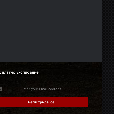
сплатно Е-списание
er
r
il
dress