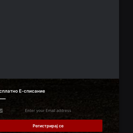
сплатно Е-списание
er
r
il
dress