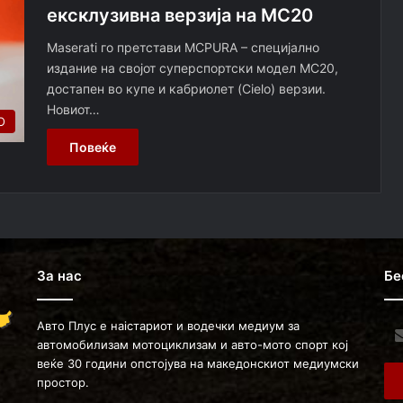
ексклузивна верзија на MC20
Maserati го претстави MCPURA – специјално
издание на својот суперспортски модел MC20,
достапен во купе и кабриолет (Cielo) верзии.
Новиот…
О
Повеќе
За нас
Бе
Авто Плус е наістариот и водечки медиум за
Ent
автомобилизам мотоциклизам и авто-мото спорт кој
you
веќе 30 години опстојува на македонскиот медиумски
Ema
простор.
ad