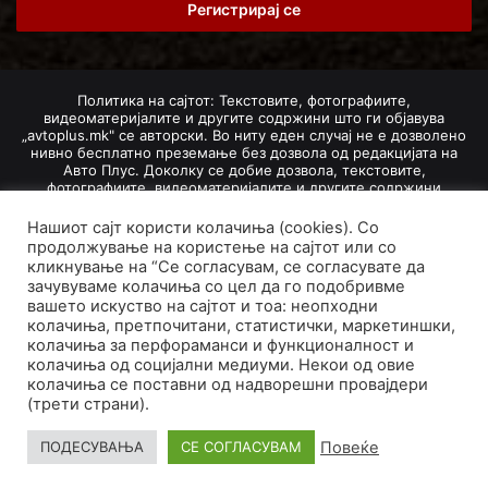
address
Политика на сајтот: Текстовите, фотографиите,
видеоматеријалите и другите содржини што ги објавува
„avtoplus.mk" се авторски. Во ниту еден случај не е дозволено
нивно бесплатно преземање без дозвола од редакцијата на
Авто Плус. Доколку се добие дозвола, текстовите,
фотографиите, видеоматеријалите и другите содржини
дозволено е да се преземат со задолжително наведување на
изворот и авторот со вметнување на директна интернет-врска
Нашиот сајт користи колачиња (cookies). Со
(линк) до оригиналната содржина на „avtoplus.mk". При
продолжување на користење на сајтот или со
добивање на одобрување од редакцијата за превземање на
кликнување на “Се согласувам, се согласувате да
текст, може да се превземе само дел од новинарско дело
зачувуваме колачиња со цел да го подобривме
насловот, придружната фотографија (односно насловната
вашето искуство на сајтот и тоа: неопходни
фотографија) и воведниот дел на текстот, познат како „лид".
колачиња, претпочитани, статистички, маркетиншки,
Преземање содржини од „avtoplus.mk" надвор од овие услови
не е дозволено и подложи на санкционирање согласно
колачиња за перфораманси и функционалност и
Законот за авторски и сродни права.
колачиња од социјални медиуми. Некои од овие
колачиња се поставни од надворешни провајдери
Developed by PROCESS IN. Hosted by
GoHost
.
(трети страни).
За нас
Импресум
Маркетинг
Правила и услови
Повеќе
ПОДЕСУВАЊА
СЕ СОГЛАСУВАМ
Политика за приватност
Политика на колачиња