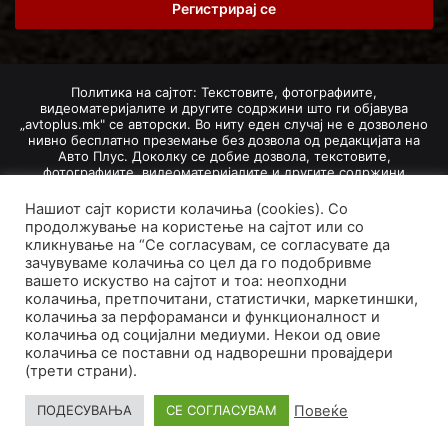
address
Политика на сајтот: Текстовите, фотографиите,
видеоматеријалите и другите содржини што ги објавува
„avtoplus.mk" се авторски. Во ниту еден случај не е дозволено
нивно бесплатно преземање без дозвола од редакцијата на
Авто Плус. Доколку се добие дозвола, текстовите,
фотографиите, видеоматеријалите и другите содржини
дозволено е да се преземат со задолжително наведување на
изворот и авторот со вметнување на директна интернет-врска
Нашиот сајт користи колачиња (cookies). Со
(линк) до оригиналната содржина на „avtoplus.mk". При
продолжување на користење на сајтот или со
добивање на одобрување од редакцијата за превземање на
кликнување на “Се согласувам, се согласувате да
текст, може да се превземе само дел од новинарско дело
зачувуваме колачиња со цел да го подобривме
насловот, придружната фотографија (односно насловната
вашето искуство на сајтот и тоа: неопходни
фотографија) и воведниот дел на текстот, познат како „лид".
колачиња, претпочитани, статистички, маркетиншки,
Преземање содржини од „avtoplus.mk" надвор од овие услови
не е дозволено и подложи на санкционирање согласно
колачиња за перфораманси и функционалност и
Законот за авторски и сродни права.
колачиња од социјални медиуми. Некои од овие
колачиња се поставни од надворешни провајдери
Developed by PROCESS IN. Hosted by
GoHost
.
(трети страни).
За нас
Импресум
Маркетинг
Правила и услови
Повеќе
ПОДЕСУВАЊА
СЕ СОГЛАСУВАМ
Политика за приватност
Политика на колачиња