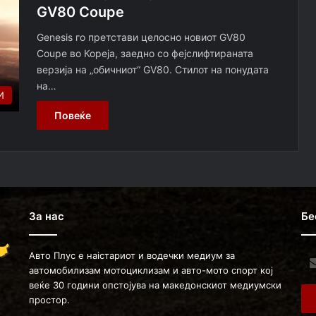
GV80 Coupe
Genesis го претстави целосно новиот GV80
Coupe во Кореја, заедно со фејслифтираната
верзија на „обичниот“ GV80. Стилот на понудата
на…
И
Повеќе
За нас
Бе
Авто Плус е наістариот и водечки медиум за
Ent
автомобилизам мотоциклизам и авто-мото спорт кој
you
веќе 30 години опстојува на македонскиот медиумски
Ema
простор.
ad