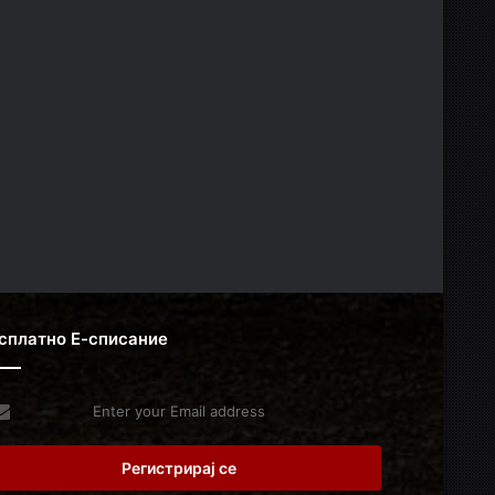
сплатно Е-списание
er
r
il
dress