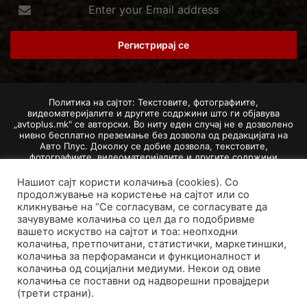
Enter
your
Email
address
Политика на сајтот: Текстовите, фотографиите,
видеоматеријалите и другите содржини што ги објавува
„avtoplus.mk" се авторски. Во ниту еден случај не е дозволено
нивно бесплатно преземање без дозвола од редакцијата на
Авто Плус. Доколку се добие дозвола, текстовите,
фотографиите, видеоматеријалите и другите содржини
дозволено е да се преземат со задолжително наведување на
изворот и авторот со вметнување на директна интернет-врска
Нашиот сајт користи колачиња (cookies). Со
(линк) до оригиналната содржина на „avtoplus.mk". При
продолжување на користење на сајтот или со
добивање на одобрување од редакцијата за превземање на
кликнување на “Се согласувам, се согласувате да
текст, може да се превземе само дел од новинарско дело
зачувуваме колачиња со цел да го подобривме
насловот, придружната фотографија (односно насловната
вашето искуство на сајтот и тоа: неопходни
фотографија) и воведниот дел на текстот, познат како „лид".
колачиња, претпочитани, статистички, маркетиншки,
Преземање содржини од „avtoplus.mk" надвор од овие услови
не е дозволено и подложи на санкционирање согласно
колачиња за перфораманси и функционалност и
Законот за авторски и сродни права.
колачиња од социјални медиуми. Некои од овие
колачиња се поставни од надворешни провајдери
Developed by PROCESS IN. Hosted by
GoHost
.
(трети страни).
За нас
Импресум
Маркетинг
Правила и услови