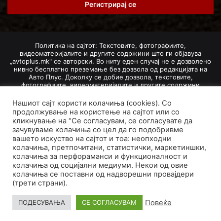
address
Политика на сајтот: Текстовите, фотографиите,
видеоматеријалите и другите содржини што ги објавува
„avtoplus.mk" се авторски. Во ниту еден случај не е дозволено
нивно бесплатно преземање без дозвола од редакцијата на
Авто Плус. Доколку се добие дозвола, текстовите,
фотографиите, видеоматеријалите и другите содржини
дозволено е да се преземат со задолжително наведување на
изворот и авторот со вметнување на директна интернет-врска
Нашиот сајт користи колачиња (cookies). Со
(линк) до оригиналната содржина на „avtoplus.mk". При
продолжување на користење на сајтот или со
добивање на одобрување од редакцијата за превземање на
кликнување на “Се согласувам, се согласувате да
текст, може да се превземе само дел од новинарско дело
зачувуваме колачиња со цел да го подобривме
насловот, придружната фотографија (односно насловната
вашето искуство на сајтот и тоа: неопходни
фотографија) и воведниот дел на текстот, познат како „лид".
колачиња, претпочитани, статистички, маркетиншки,
Преземање содржини од „avtoplus.mk" надвор од овие услови
не е дозволено и подложи на санкционирање согласно
колачиња за перфораманси и функционалност и
Законот за авторски и сродни права.
колачиња од социјални медиуми. Некои од овие
колачиња се поставни од надворешни провајдери
Developed by PROCESS IN. Hosted by
GoHost
.
(трети страни).
За нас
Импресум
Маркетинг
Правила и услови
Повеќе
ПОДЕСУВАЊА
СЕ СОГЛАСУВАМ
Политика за приватност
Политика на колачиња