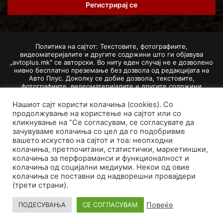
address
Политика на сајтот: Текстовите, фотографиите,
видеоматеријалите и другите содржини што ги објавува
„avtoplus.mk" се авторски. Во ниту еден случај не е дозволено
нивно бесплатно преземање без дозвола од редакцијата на
Авто Плус. Доколку се добие дозвола, текстовите,
фотографиите, видеоматеријалите и другите содржини
дозволено е да се преземат со задолжително наведување на
изворот и авторот со вметнување на директна интернет-врска
Нашиот сајт користи колачиња (cookies). Со
(линк) до оригиналната содржина на „avtoplus.mk". При
продолжување на користење на сајтот или со
добивање на одобрување од редакцијата за превземање на
кликнување на “Се согласувам, се согласувате да
текст, може да се превземе само дел од новинарско дело
зачувуваме колачиња со цел да го подобривме
насловот, придружната фотографија (односно насловната
вашето искуство на сајтот и тоа: неопходни
фотографија) и воведниот дел на текстот, познат како „лид".
колачиња, претпочитани, статистички, маркетиншки,
Преземање содржини од „avtoplus.mk" надвор од овие услови
колачиња за перфораманси и функционалност и
не е дозволено и подложи на санкционирање согласно
Законот за авторски и сродни права.
колачиња од социјални медиуми. Некои од овие
колачиња се поставни од надворешни провајдери
Developed by PROCESS IN. Hosted by
GoHost
.
(трети страни).
За нас
Импресум
Маркетинг
Правила и услови
Повеќе
ПОДЕСУВАЊА
СЕ СОГЛАСУВАМ
Политика за приватност
Политика на колачиња