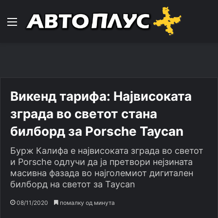
Навигација
Викенд тарифа: Највисоката
зграда во светот стана
билборд за Porsche Taycan
Бурж Калифа е највисоката зграда во светот
и Porsche одлучи да ја претвори нејзината
масивна фазада во најголемиот дигитален
билборд на светот за Taycan
08/11/2020
помалку од минута