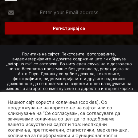
Enter
your
Email
address
Политика на сајтот: Текстовите, фотографиите,
видеоматеријалите и другите содржини што ги објавува
„avtoplus.mk" се авторски. Во ниту еден случај не е дозволено
нивно бесплатно преземање без дозвола од редакцијата на
Авто Плус. Доколку се добие дозвола, текстовите,
фотографиите, видеоматеријалите и другите содржини
дозволено е да се преземат со задолжително наведување на
изворот и авторот со вметнување на директна интернет-врска
(линк) до оригиналната содржина на „avtoplus.mk". При
добивање на одобрување од редакцијата за превземање на
Нашиот сајт користи колачиња (cookies). Со
текст, може да се превземе само дел од новинарско дело
продолжување на користење на сајтот или со
насловот, придружната фотографија (односно насловната
фотографија) и воведниот дел на текстот, познат како „лид".
кликнување на “Се согласувам, се согласувате да
Преземање содржини од „avtoplus.mk" надвор од овие услови
зачувуваме колачиња со цел да го подобривме
не е дозволено и подложи на санкционирање согласно
вашето искуство на сајтот и тоа: неопходни
Законот за авторски и сродни права.
колачиња, претпочитани, статистички, маркетиншки,
Developed by PROCESS IN. Hosted by
GoHost
.
колачиња за перфораманси и функционалност и