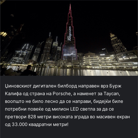
Џиновскиот дигитален билборд направен врз Бурж
Калифа од страна на Porsche, а наменет за Taycan,
воопшто не било лесно да се направи, бидејќи биле
потребни повеќе од милион LED светла за да се
претвори 828 метри високата зграда во масивен екран
од 33.000 квадратни метри!