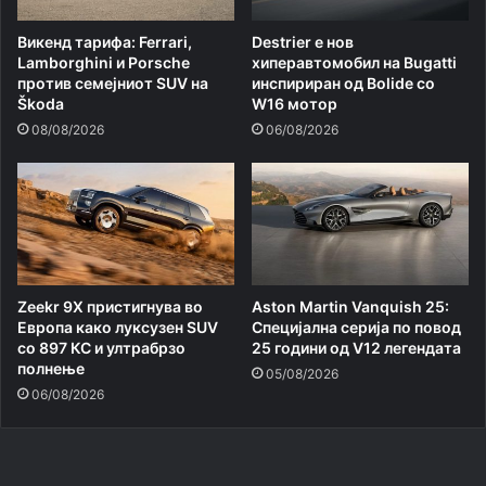
Викенд тарифа: Ferrari,
Destrier е нов
Lamborghini и Porsche
хиперавтомобил на Bugatti
против семејниот SUV на
инспириран од Bolide со
Škoda
W16 мотор
08/08/2026
06/08/2026
Zeekr 9X пристигнува во
Aston Martin Vanquish 25:
Европа како луксузен SUV
Специјална серија по повод
со 897 КС и ултрабрзо
25 години од V12 легендата
полнење
05/08/2026
06/08/2026