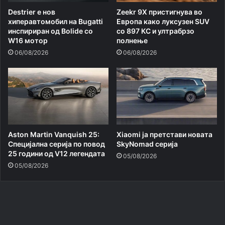
Destrier е нов
Zeekr 9X пристигнува во
хиперавтомобил на Bugatti
Европа како луксузен SUV
инспириран од Bolide со
со 897 КС и ултрабрзо
W16 мотор
полнење
06/08/2026
06/08/2026
Aston Martin Vanquish 25:
Xiaomi ja претстави новата
Специјална серија по повод
SkyNomad серија
25 години од V12 легендата
05/08/2026
05/08/2026