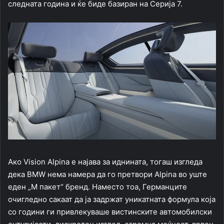
следната година и ќе биде базиран на Серија 7.
Ако Vision Alpina е најава за иднината, тогаш изгледа
дека BMW нема намера да го претвори Alpina во уште
еден „М пакет“ бренд. Наместо тоа, Германците
очигледно сакаат да ја задржат уникатната формула која
со години ги привлекуваше вистинските автомобилски