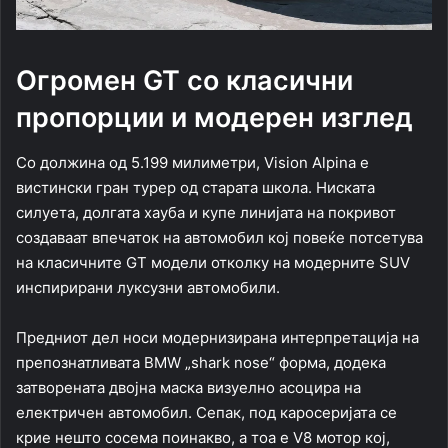
Огромен GT со класични
пропорции и модерен изглед
Со должина од 5.199 милиметри, Vision Alpina е
вистински гран турер од старата школа. Ниската
силуета, долгата хауба и купе линијата на покривот
создаваат впечаток на автомобил кој повеќе потсетува
на класичните GT модели отколку на модерните SUV
инспирирани луксузни автомобили.
Предниот дел носи модернизирана интерпретација на
препознатливата BMW „shark nose“ форма, додека
затворената двојна маска визуелно асоцира на
електричен автомобил. Сепак, под каросеријата се
крие нешто сосема поинакво, а тоа е V8 мотор кој,