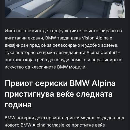
Иако поголемиот дел од функциите се интегрирани во
дигитални екрани, BMW тврди дека Vision Alpina е
дизајниран пред сè за релаксирано и удобно возење.
Тука повторно се враќа легендарната Alpina Comfort+
поставка која треба да понуди помеко и порафинирано
искуство од класичните BMW модели.
Првиот сериски BMW Alpina
пристигнува веќе следната
година
BMW потврди дека првиот сериски модел создаден под
новото BMW Alpina поглавје ќе пристигне веќе