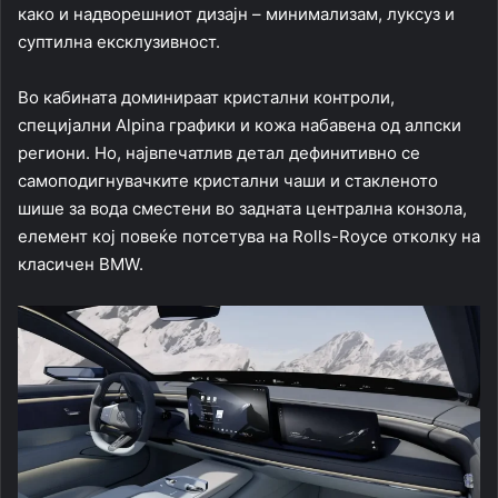
како и надворешниот дизајн – минимализам, луксуз и
суптилна ексклузивност.
Во кабината доминираат кристални контроли,
специјални Alpina графики и кожа набавена од алпски
региони. Но, највпечатлив детал дефинитивно се
самоподигнувачките кристални чаши и стакленото
шише за вода сместени во задната централна конзола,
елемент кој повеќе потсетува на Rolls-Royce отколку на
класичен BMW.