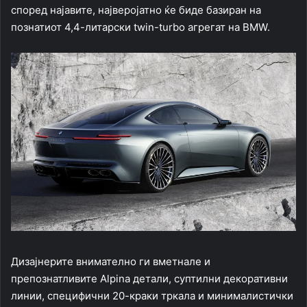
според најавите, најверојатно ќе биде базиран на
познатиот 4,4-литарски twin-turbo агрегат на BMW.
Дизајнерите внимателно ги вметнале и
препознатливите Alpina детали, суптилни декоративни
линии, специфични 20-краки тркала и минималистички