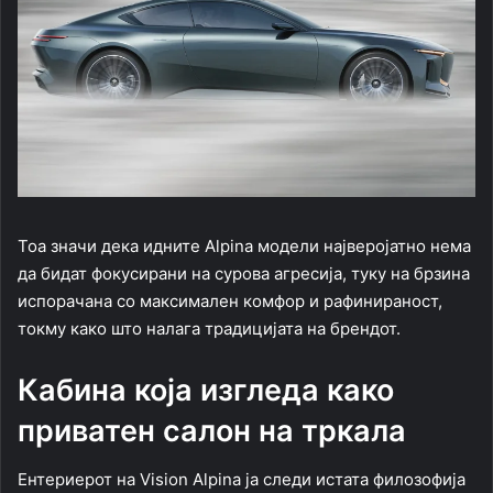
Тоа значи дека идните Alpina модели најверојатно нема
да бидат фокусирани на сурова агресија, туку на брзина
испорачана со максимален комфор и рафинираност,
токму како што налага традицијата на брендот.
Кабина која изгледа како
приватен салон на тркала
Ентериерот на Vision Alpina ја следи истата филозофија