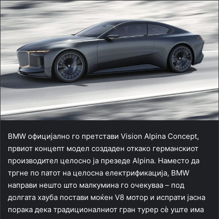
BMW официјално го претстави Vision Alpina Concept,
првиот концепт модел создаден откако германскиот
производител целосно ја презеде Alpina. Наместо да
тргне по патот на целосна електрификација, BMW
направи нешто што малкумина го очекуваа – под
долгата хауба постави моќен V8 мотор и испрати јасна
порака дека традиционалниот гран турер сè уште има