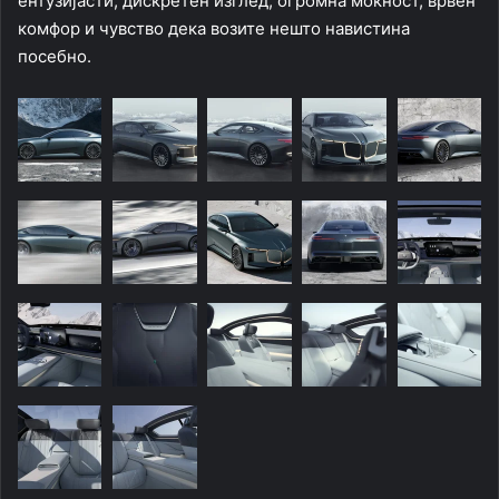
ентузијасти, дискретен изглед, огромна моќност, врвен
комфор и чувство дека возите нешто навистина
посебно.