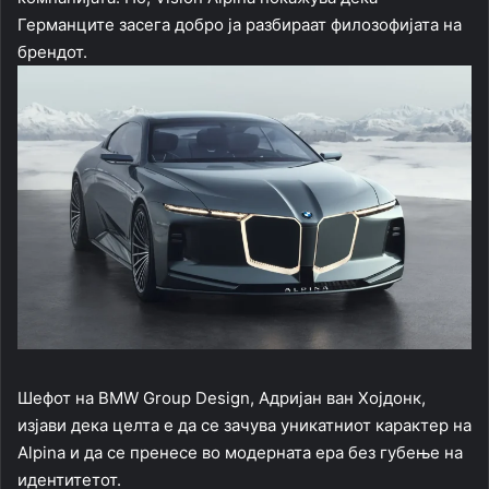
Германците засега добро ја разбираат филозофијата на
брендот.
Шефот на BMW Group Design, Адријан ван Хојдонк,
изјави дека целта е да се зачува уникатниот карактер на
Alpina и да се пренесе во модерната ера без губење на
идентитетот.