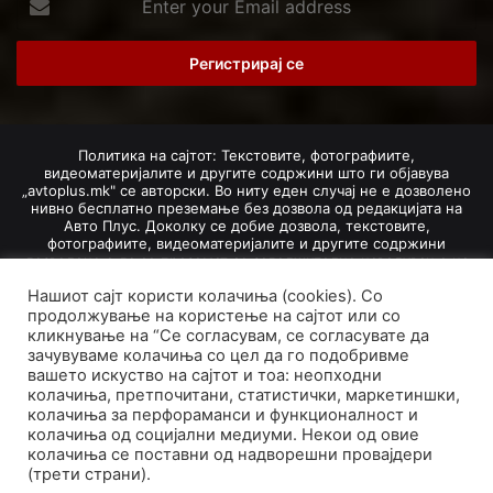
your
Email
address
Политика на сајтот: Текстовите, фотографиите,
видеоматеријалите и другите содржини што ги објавува
„avtoplus.mk" се авторски. Во ниту еден случај не е дозволено
нивно бесплатно преземање без дозвола од редакцијата на
Авто Плус. Доколку се добие дозвола, текстовите,
фотографиите, видеоматеријалите и другите содржини
дозволено е да се преземат со задолжително наведување на
изворот и авторот со вметнување на директна интернет-врска
Нашиот сајт користи колачиња (cookies). Со
(линк) до оригиналната содржина на „avtoplus.mk". При
добивање на одобрување од редакцијата за превземање на
продолжување на користење на сајтот или со
текст, може да се превземе само дел од новинарско дело
кликнување на “Се согласувам, се согласувате да
насловот, придружната фотографија (односно насловната
зачувуваме колачиња со цел да го подобривме
фотографија) и воведниот дел на текстот, познат како „лид".
вашето искуство на сајтот и тоа: неопходни
Преземање содржини од „avtoplus.mk" надвор од овие услови
колачиња, претпочитани, статистички, маркетиншки,
не е дозволено и подложи на санкционирање согласно
колачиња за перфораманси и функционалност и
Законот за авторски и сродни права.
колачиња од социјални медиуми. Некои од овие
Developed by PROCESS IN. Hosted by
GoHost
.
колачиња се поставни од надворешни провајдери
(трети страни).
За нас
Импресум
Маркетинг
Правила и услови