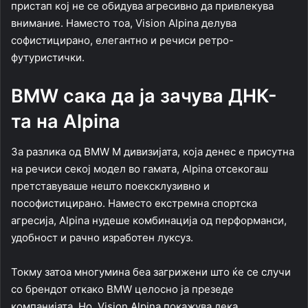
пристап кој не се обидува агресивно да привлекува
внимание. Наместо тоа, Vision Alpina делува
софистицирано, елегантно и речиси ретро-
футуристички.
BMW сака да ја зачува ДНК-
та на Alpina
За разлика од BMW M дивизијата, која денес е присутна
на речиси секој модел во гамата, Alpina отсекогаш
претставуваше нешто поексклузивно и
пософистицирано. Наместо екстремна спортска
агресија, Alpina нудеше комбинација од перформанси,
удобност и рачно изработен луксуз.
Токму затоа многумина беа загрижени што ќе се случи
со брендот откако BMW целосно ја презеде
компанијата. Но, Vision Alpina покажува дека