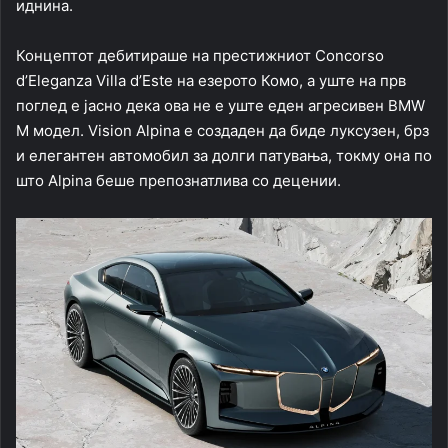
иднина.
Концептот дебитираше на престижниот Concorso
d’Eleganza Villa d’Este на езерото Комо, а уште на прв
поглед е јасно дека ова не е уште еден агресивен BMW
M модел. Vision Alpina е создаден да биде луксузен, брз
и елегантен автомобил за долги патувања, токму она по
што Alpina беше препознатлива со децении.