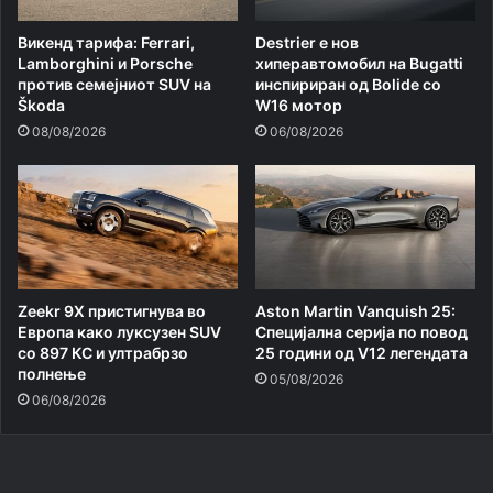
Викенд тарифа: Ferrari,
Destrier е нов
Lamborghini и Porsche
хиперавтомобил на Bugatti
против семејниот SUV на
инспириран од Bolide со
Škoda
W16 мотор
08/08/2026
06/08/2026
Zeekr 9X пристигнува во
Aston Martin Vanquish 25:
Европа како луксузен SUV
Специјална серија по повод
со 897 КС и ултрабрзо
25 години од V12 легендата
полнење
05/08/2026
06/08/2026