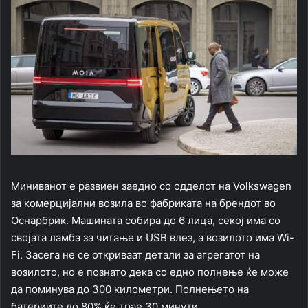
Миниванот е развиен заедно со одделот на Volkswagen
за комерцијални возила во фабриката на брендот во
Оснарбрик. Машината собира до 6 лица, секој има со
својата ламба за читање и USB влез, а возилото има Wi-
Fi. Засега не се откриваат детали за агрегатот на
возилото, но е познато дека со едно полнење ќе може
да поминува до 300 километри. Полнењето на
батериите до 80% ќе трае 30 минути.