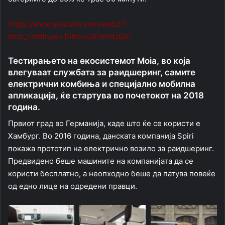
https://www.youtube.com/watch?
time_continue=15&v=y2X1ehdJQSI
Тестирањето на екосистемот Moia, во која
влегуваат службата за раидшеринг, самите
електрични комбиња и специјално мобилна
апликација, ќе стартува во почетокот на 2018
година.
Првиот град во Германија, каде што ќе се користи е
Хамбург. Во 2016 година, данската компанија Spiri
покажа прототип на електрично возило за раидшеринг.
Предвидено беше машините на компанијата да се
користи бесплатно, а неопходно беше да патува повеќе
од едно лице на одредени правци.