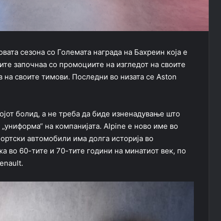
овата сезона со Големата награда на Бахреин која е
вите започнаа со промоциите на изгледот на своите
в на своите тимови. Последни во низата се Aston
ојот болид, а не треба да биде изненадување што
„униформа“ на компанијата. Alpine е ново име во
портски автомобили има долга историја во
а во 60-тите и 70-тите години на минатиот век, по
enault.