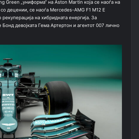
g Green „униформа“ на Aston Martin која се наоѓа на
 со децении, се наоѓа Mercedes-AMG F1 M12 E
о рекуперација на хибридната енергија. За
 Бонд девојката Гема Артертон и агентот 007 лично