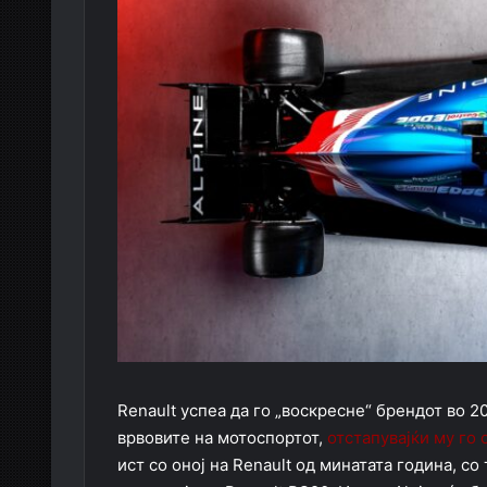
Renault успеа да го „воскресне“ брендот во 20
врвовите на мотоспортот,
отстапувајќи му го 
ист со оној на Renault од минатата година, с