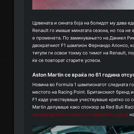
Црвената и сината боја на болидот му дава е
Renault го имаше минатата сезона, но тоа не 
е променета. По заминувањето на Даниел Рик
двократниот F1 шампион Фернандо Алонсо, кој
титули ги освои токму со тимот на Renault, п
ќе се повторат старите успеси.
Aston Martin се враќа по 61 година отсу
Новина во Formula 1 шампионатот следната год
местото на Racing Point. Британскиот бренд и
F1 каде учествуваше учествуваше кратко со с
Martin делуваше како спонзор за Red Bull Rac
производител се враќа во најбрзиот циркус
на