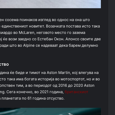
ден сосема поинаков изглед во однос на она што
е единствениот новитет. Возачката постава исто така
иардо во McLaren, неговото место го зазема
 ќе вози заедно со Естебан Окон. Алонсо своите две
оради што во Alpine се надеваат дека барем делумно
ство
ина ќе биде и тимот на Aston Martin, кој влегува на
сто така има богата историја во мотоспортот, но и во
опствен тим, а во периодот од 2016 до 2020 Aston
ing. Сега конечно, во 2021 година,
британскиот
 планетата по 61 година отсуство.