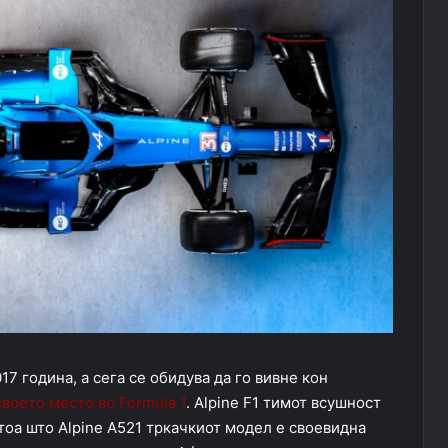
17 година, а сега се обидува да го вивне кон
своето место во Formula 1
. Alpine F1 тимот всушност
о тоа што Alpine A521 тркачкиот модел е своевидна