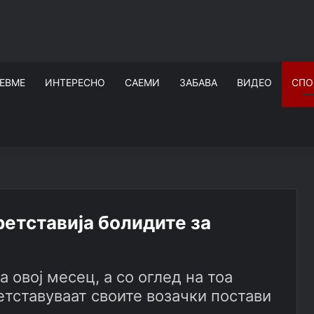
ЕВМЕ
ИНТЕРЕСНО
САЕМИ
ЗАБАВА
ВИДЕО
СПО
претставија болидите за
а овој месец, а со оглед на тоа
етставуваат своите возачки постави