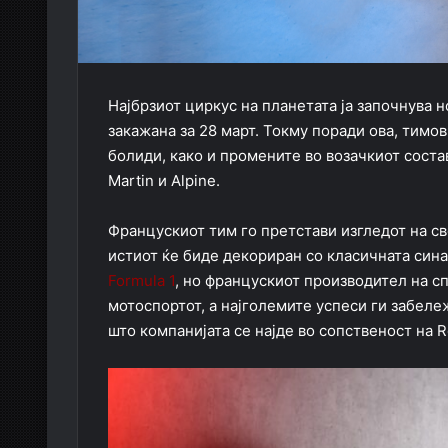
Најбрзиот циркус на планетата ја започнува н
закажана за 28 март. Токму поради ова, тимо
болиди, како и промените во возачкиот соста
Martin и Alpine.
Францускиот тим го претстави изгледот на св
истиот ќе биде декориран со класичната сина 
Formula 1
, но францускиот производител на с
мотоспортот, а најголемите успеси ги забележ
што компанијата се најде во сопственост на R