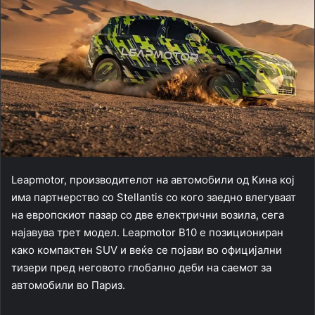
Leapmotor, производителот на автомобили од Кина кој
има партнерство со Stellantis со кого заедно влегуваат
на европскиот пазар со две електрични возила, сега
најавува трет модел. Leapmotor B10 е позициониран
како компактен SUV и веќе се појави во официјални
тизери пред неговото глобално деби на саемот за
автомобили во Париз.