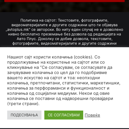
Политика на сајтот: Текстовите, фотографиите,
видеоматеријалите и другите содржини што ги објавува
„avtoplus.mk" се авторски. Во ниту еден случај не е дозволено
нивно бесплатно преземање без дозвола од редакцијата на
Авто Плус. Доколку се добие дозвола, текстовите,
фотографиите, видеоматеријалите и другите содржини
дозволено е да се преземат со задолжително наведување на
изворот и авторот со вметнување на директна интернет-врска
Нашиот сајт користи колачиња (cookies). Со
(линк) до оригиналната содржина на „avtoplus.mk". При
добивање на одобрување од редакцијата за превземање на
продолжување на користење на сајтот или со
текст, може да се превземе само дел од новинарско дело
кликнување на “Се согласувам, се согласувате да
насловот, придружната фотографија (односно насловната
зачувуваме колачиња со цел да го подобривме
фотографија) и воведниот дел на текстот, познат како „лид".
вашето искуство на сајтот и тоа: неопходни
Преземање содржини од „avtoplus.mk" надвор од овие услови
колачиња, претпочитани, статистички, маркетиншки,
не е дозволено и подложи на санкционирање согласно
колачиња за перфораманси и функционалност и
Законот за авторски и сродни права.
колачиња од социјални медиуми. Некои од овие
Developed by PROCESS IN. Hosted by
GoHost
.
колачиња се поставни од надворешни провајдери
(трети страни).
За нас
Импресум
Маркетинг
Правила и услови
Политика за приватност
Политика на колачиња
Повеќе
ПОДЕСУВАЊА
СЕ СОГЛАСУВАМ
Facebook
X
Pinterest