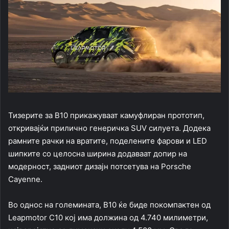
Тизерите за B10 прикажуваат камуфлиран прототип,
откривајќи прилично генеричка SUV силуета. Додека
рамните рачки на вратите, поделените фарови и LED
шипките со целосна ширина додаваат допир на
модерност, задниот дизајн потсетува на Porsche
Cayenne.
Во однос на големината, B10 ќе биде покомпактен од
Leapmotor C10 кој има должина од 4.740 милиметри,