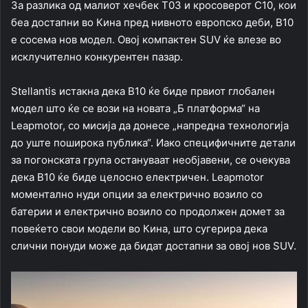
За разлика од малиот хечбек T03 и кросоверот C10, кои
беа достапни во Кина пред нивното европско деби, B10
е сосема нов модел. Овој компактен SUV ќе влезе во
исклучително конкурентен пазар.
Stellantis истакна дека B10 ќе биде првиот глобален
модел што ќе се вози на новата „Б платформа“ на
Leapmotor, со мисија да донесе „напредна технологија
до уште поширока публика“. Иако специфичните детали
за погонската група остануваат необјавени, се очекува
дека B10 ќе биде целосно електричен. Leapmotor
моментално нуди опции за електрично возило со
батерии и електрично возило со продолжен домет за
повеќето свои модели во Кина, што сугерира дека
слични понуди може да бидат достапни за овој нов SUV.