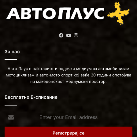
Facebook
YouTube
Instagram
За нас
Авто Плус е наістариот и водечки медиум за автомобилизам
мотоциклизам и авто-мото спорт кој веќе 30 години опстојува
на македонскиот медиумски простор.
Бесплатно Е-списание
Enter
your
Email
address