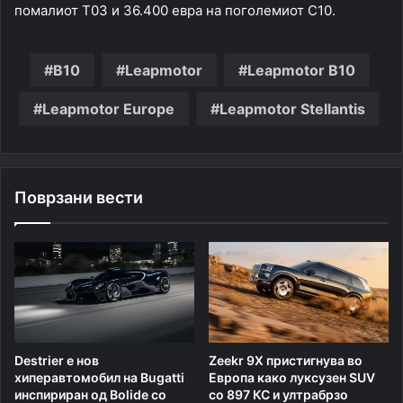
помалиот T03 и 36.400 евра на поголемиот C10.
B10
Leapmotor
Leapmotor B10
Leapmotor Europe
Leapmotor Stellantis
Поврзани вести
Destrier е нов
Zeekr 9X пристигнува во
хиперавтомобил на Bugatti
Европа како луксузен SUV
инспириран од Bolide со
со 897 КС и ултрабрзо