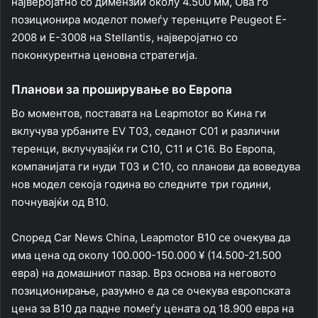
најверојатно со димензии околу 4.500 мм, Ова го
позиционира моделот помеѓу теренците Peugeot E-
2008 и E-3008 на Stellantis, најверојатно со
поконкурентна ценовна стратегија.
Планови за проширување во Европа
Во моментов, поставата на Leapmotor во Кина ги
вклучува урбаните EV T03, седанот C01 и различни
теренци, вклучувајќи ги C10, C11 и C16. Во Европа,
компанијата ги нуди T03 и C10, со планови да воведува
нов модел секоја година во следните три години,
почнувајќи од B10.
Според Car News China, Leapmotor B10 се очекува да
има цена од околу 100.000-150.000 ¥ (14.500-21.500
евра) на домашниот пазар. Врз основа на неговото
позиционирање, разумно е да се очекува европската
цена за B10 да падне помеѓу цената од 18.900 евра на