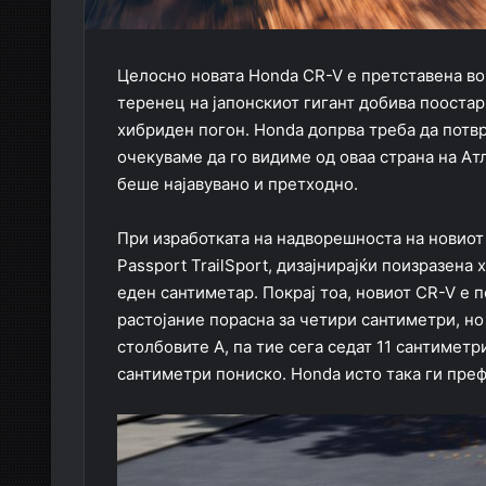
Целосно новата Honda CR-V е претставена во
теренец на јапонскиот гигант добива поостар
хибриден погон. Honda допрва треба да потвр
очекуваме да го видиме од оваа страна на Ат
беше најавувано и претходно.
При изработката на надворешноста на новиот
Passport TrailSport, дизајнирајќи поизразена
еден сантиметар. Покрај тоа, новиот CR-V е 
растојание порасна за четири сантиметри, н
столбовите А, па тие сега седат 11 сантимет
сантиметри пониско. Honda исто така ги пре