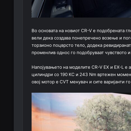
Во основата на новиот CR-V е подобрената гл
вели дека создава понепречено возење и пого
торзионо поцврсто тело, додека ревидиранат
променлив однос го подобруваат чувството и
Напојувањето на моделите CR-V EX и EX-L е 
цилиндри со 190 КС и 243 Nm вртежен момент
овој мотор е CVT менувач и сите варијанти г