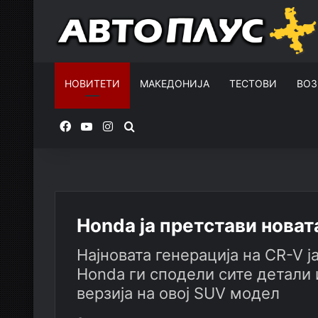
НОВИТЕТИ
МАКЕДОНИЈА
ТЕСТОВИ
ВОЗ
Facebook
YouTube
Instagram
Пребарувај за
Honda ја претстави новат
Најновата генерација на CR-V ј
Honda ги сподели сите детали
верзија на овој SUV модел