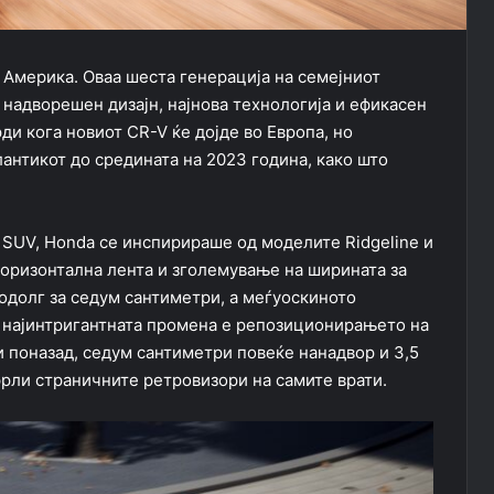
 Америка. Оваа шеста генерација на семејниот
 надворешен дизајн, најнова технологија и ефикасен
ди кога новиот CR-V ќе дојде во Европа, но
лантикот до средината на 2023 година, како што
 SUV, Honda се инспирираше од моделите Ridgeline и
 хоризонтална лента и зголемување на ширината за
подолг за седум сантиметри, а меѓуоскиното
о најинтригантната промена е репозиционирањето на
ри поназад, седум сантиметри повеќе нанадвор и 3,5
фрли страничните ретровизори на самите врати.