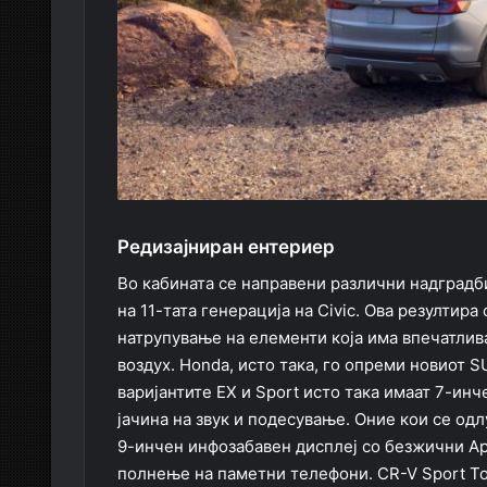
Редизајниран ентериер
Во кабината се направени различни надградб
на 11-тата генерација на Civic. Ова резултира
натрупување на елементи која има впечатлива
воздух. Honda, исто така, го опреми новиот 
варијантите EX и Sport исто така имаат 7-ин
јачина на звук и подесување. Оние кои се одл
9-инчен инфозабавен дисплеј со безжични App
полнење на паметни телефони. CR-V Sport To