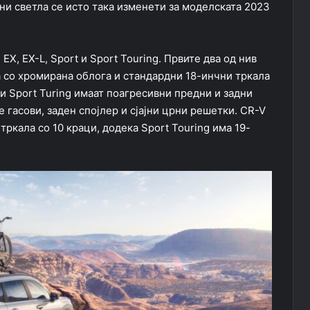
дни светла се исто така изменети за моделската 2023
EX, EX-L, Sport и Sport Touring. Првите два од нив
а со хромирана облога и стандардни 18-инчни тркала
 и Sport Turing имаат поагресивни предни и задни
 гасови, заден спојлер и сјајни црни решетки. CR-V
 тркала со 10 краци, додека Sport Touring има 19-