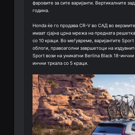
фаровите за сите варијанти. Вертикалните за
година.
Honda ќе го продава CR-V во САД во верзиите 
имаат сјајна црна мрежа на предната решетк
со 10 краци. Во меѓувреме, варијантите Sport
облоги, правоаголни завршетоци на издувните
Sport вози на уникатни Berlina Black 18-инчни
инчни тркала со 5 краци.