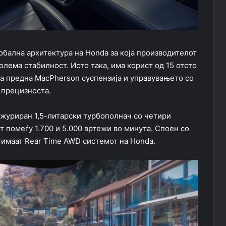
обална архитектура на Honda за која производителот
лема стабилност. Исто така, има корист од 15 отсто
а предна MacPherson суспензија и управувањето со
 прецизноста.
ажуриран 1,5-литарски турбополнач со четири
 помеѓу 1.700 и 5.000 вртежи во минута. Споен со
о имаат Rear Time AWD системот на Honda.