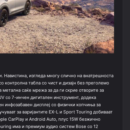
и. Навистина, изгледа многу слично на внатрешноста
 со контролна табла со чист и дизајн без преголемо
 метална саќе мрежа за да ги скрие отворите за
SUV со 7-инчен дигитален инструмент, додека
чен инфозабавен дисплеј со физички копчиња за
учуваат за варијантите EX-L и Sport Touring добиваат
le CarPlay и Android Auto, плус 15W безжично
uring има и премиум аудио систем Bose со 12