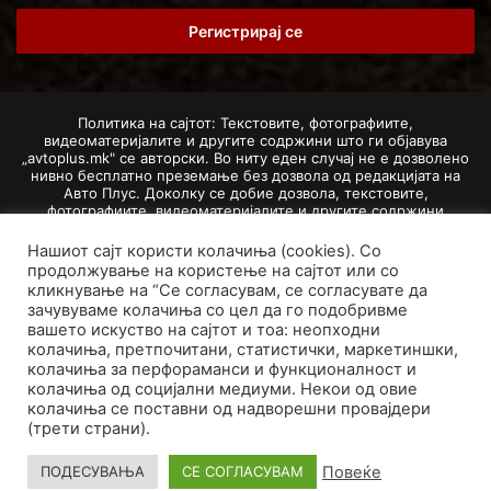
Email
address
Политика на сајтот: Текстовите, фотографиите,
видеоматеријалите и другите содржини што ги објавува
„avtoplus.mk" се авторски. Во ниту еден случај не е дозволено
нивно бесплатно преземање без дозвола од редакцијата на
Авто Плус. Доколку се добие дозвола, текстовите,
фотографиите, видеоматеријалите и другите содржини
дозволено е да се преземат со задолжително наведување на
изворот и авторот со вметнување на директна интернет-врска
Нашиот сајт користи колачиња (cookies). Со
(линк) до оригиналната содржина на „avtoplus.mk". При
продолжување на користење на сајтот или со
добивање на одобрување од редакцијата за превземање на
кликнување на “Се согласувам, се согласувате да
текст, може да се превземе само дел од новинарско дело
зачувуваме колачиња со цел да го подобривме
насловот, придружната фотографија (односно насловната
вашето искуство на сајтот и тоа: неопходни
фотографија) и воведниот дел на текстот, познат како „лид".
колачиња, претпочитани, статистички, маркетиншки,
Преземање содржини од „avtoplus.mk" надвор од овие услови
колачиња за перфораманси и функционалност и
не е дозволено и подложи на санкционирање согласно
Законот за авторски и сродни права.
колачиња од социјални медиуми. Некои од овие
колачиња се поставни од надворешни провајдери
Developed by PROCESS IN. Hosted by
GoHost
.
(трети страни).
За нас
Импресум
Маркетинг
Правила и услови
Повеќе
ПОДЕСУВАЊА
СЕ СОГЛАСУВАМ
Политика за приватност
Политика на колачиња