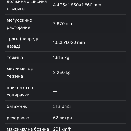
должина х ширина
4.475×1.850×1.660 mm
х висина
меѓуоскино
2.670 mm
растојание
траги (напред/
1.608/1.620 mm
назад)
тежина
1.615 kg
максимална
2.250 kg
тежина
приколка со
—
сопирачки
багажник
513 dm3
резервоар
62 литри
максимална брзина
201 km/h