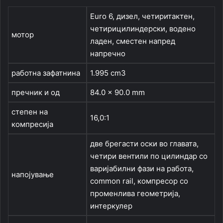
Euro 6, дизел, четиритактен,
четирицилиндерски, водено
мотор
ладен, сместен напред
напречно
работна зафатнина
1.995 cm3
пречник и од
84.0 x 90.0 mm
степен на
16,0:1
компресија
две брегасти оски во главата,
четири вентили по цилиндар со
варијабилни фази на работа,
напојување
common rail, компресор со
променлива геометрија,
интеркулер