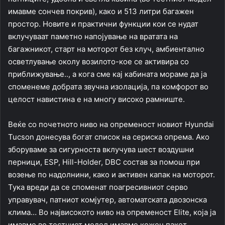
имавме сончев покрив), како и 513 литри багажен
простор. Новите и практични функции кои се нудат
вклучуваат паметно напојување на вратата на
багажникот, старт на моторот без клуч, амбиентално
осветлување околу возилото-кое се активира со
приближување.., а кога сме кај кабината мораме да ја
споменеме добрата звучна изолација, па комфорот во
целост навистина е на многу високо рамниште.
Веќе со почетното ниво на опременост новиот Hyundai
Tucson донесува богат список на сериска опрема. Ако
зборуваме за сигурноста вклучува шест воздушни
перници, ESP, Hill-Holder, DBC состав за помош при
возење по надолнини, како и активен капак на моторот.
Тука вреди да се споменат поагресивниот серво
управувач, патниот комјутер, автоматската двозонска
клима… Во највисокото ниво на опременост Elite, која ја
имавме во тестниот модел имавме кожен пакет,