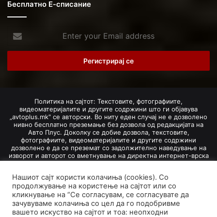
Бесплатно Е-списание
Enter
your
Email
address
Политика на сајтот: Текстовите, фотографиите,
видеоматеријалите и другите содржини што ги објавува
„avtoplus.mk" се авторски. Во ниту еден случај не е дозволено
нивно бесплатно преземање без дозвола од редакцијата на
Авто Плус. Доколку се добие дозвола, текстовите,
фотографиите, видеоматеријалите и другите содржини
дозволено е да се преземат со задолжително наведување на
изворот и авторот со вметнување на директна интернет-врска
(линк) до оригиналната содржина на „avtoplus.mk". При
добивање на одобрување од редакцијата за превземање на
Нашиот сајт користи колачиња (cookies). Со
текст, може да се превземе само дел од новинарско дело
продолжување на користење на сајтот или со
насловот, придружната фотографија (односно насловната
кликнување на “Се согласувам, се согласувате да
фотографија) и воведниот дел на текстот, познат како „лид".
Преземање содржини од „avtoplus.mk" надвор од овие услови
зачувуваме колачиња со цел да го подобривме
не е дозволено и подложи на санкционирање согласно
вашето искуство на сајтот и тоа: неопходни