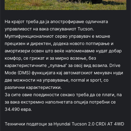
На крајот треба да ја апострофираме одличната
управливост на вака спакуваниот Tucson.
Мултифункционалниот серво управувач е мошне
прецизен и директен, додека новото потпирање и
амортизери освен што веќе напоменавме нудат добар
комфор, се грижат и за мирно возење, без
карактеристичните „лулања“ за овој вид возила. Drive
Mode (DMS) функцијата кај автоматскиот менувач нуди
две можности на управување, normal и sport, со
различни карактеристики.
За сите овие поединости секако треба да се плати, па
за вака екстремно наполнетата опција потребни се
34.490 евра.
Технички податоци за Hyundai Tucson 2.0 CRDi AT 4WD