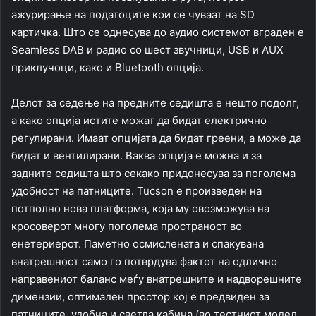
ажурирање на податоците кои се чуваат на SD
картичка. Што се однесува до аудио системот вграден е
Seamless DAB и радио со шест звучници, USB и AUX
приклучоци, како и Bluetooth опција.
Делот за седење на предните седишта е нешто подолг,
а како опција истите можат да бидат електрично
регулирани. Имаат опцијата да бидат греени, а може да
бидат и вентилирани. Ваква опција е можна и за
задните седишта што секако придонесува за поголема
удобност на патниците. Tucson е произведен на
потполно нова платформа, која му овозможува на
кросоверот многу поголема пространост во
енетериерот. Паметно осмислената и спакувана
внатрешност само го потврдува фактот на одлично
направениот баланс меѓу внатрешните и надворешните
димензии, оптимален простор кој е предвиден за
патниците, удобна и светла кабина (во тестниот модел