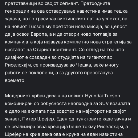
претставници во својот сегмент. Претходните
генерации на ова остварување навистина имаа тешка
задача, но го трасираа вистинскиот пат на успехот, па
на новиот Tucson му претстои нова мисија, во целост
да ја освои Европа, а и да отвори ново поглавје за
компанијата која најавува комплетно нова стратегија за
настапот на Стариот континент. Со оглед на тоа што
дизајнот е создаден во студијата на гигантот во
Риселсхајм, се произведува во Чешка, веќе многу
работи се поклопени, а за другото преостанува
времето.
Модерниот урбан дизајн на новиот Hyundai Tucson
комбиниран со робусноста неопходна за SUV возилата
е дело на екипата под водство на мајсторот на својот
занает, Питер Шрејер. Еден од пунктовите каде зачна и
се реализира оваа креација беше токму Риселсхајм, а
Шрејер не крие дека ова е круна на еден навистина