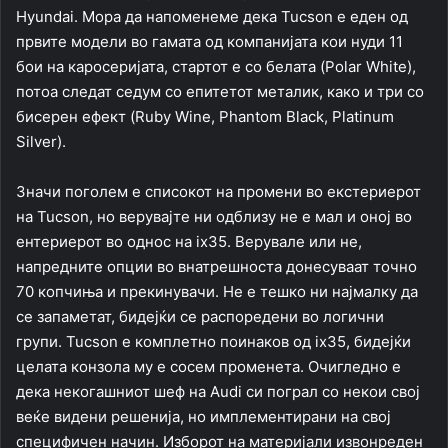
Hyundai. Мора да напоменеме дека Tucson е еден од
првите модели во гамата од компанијата кои нуди 11
бои на каросеријата, стартот е со белата (Polar White),
потоа следат седум со епитетот металик, како и три со
бисерен ефект (Ruby Wine, Phantom Black, Platinum
Silver).
Значи поголем е списокот на промени во екстериерот
на Tucson, но верувајте ни одблизу не е мал и оној во
ентериерот во однос на ix35. Верувале или не,
напредните опции во внатрешноста донесуваат точно
70 копчиња и прекинувачи. Не е тешко ни најмалку да
се запаметат, бидејќи се распоредени во логични
групи. Tucson е комплетно поинаков од ix35, бидејќи
целата конзола му е сосем променета. Очигледно е
дека некогашниот шеф на Audi си пограл со некои свој
веќе видени решенија, но имплементирани на свој
специфичен начин. Изборот на материјали извонреден