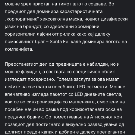
мошне зрел пристап на тимот што го создаде. Во
предниот дел доминира карактеристичната
„корпоративна“ хексоаголна маска, новиот дизајнерски
јазик на брендот, со здебелени хромирани
хоризонтални лајсни отприлика како кај далеку
помасивниот брат – Santa Fе, каде доминира логото на
компанијата.
Преостанатиот дел од предницата е набилдан, но и
мошне флуиден, а светлата со специфичен облик
изгледаат посериозно. Голема заслуга за ова имаат
леќите на светлата и посебните LED сегменти. Мошне
впечатливо изгледа пакетот со LED дневните светла,
кои се во синхронизација со магленките, сместени на
посебен начин во рамка под хоризонталната оска на
предниот браник. Со поместување на А-носачот кон
позадиот дел постигнато е визуелно раздвојување од
долгиот преден капак и добиен е далеку поелегантен