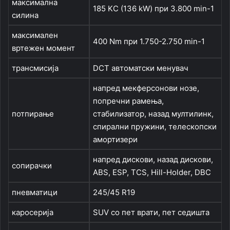
максимална
185 KС (136 kW) при 3.800 min-1
силина
максимален
400 Nm при 1.750-2.750 min-1
вртежен момент
трансмисија
DCT aвтоматски менувач
напред мекферсонови нозе,
попречни рамења,
потпирање
стабилизатор, назад мултилинк,
спирални пружини, телескопски
амортизери
напред дискови, назад дискови,
сопирачки
ABS, ESP, TCS, Hill-Holder, DBC
пневматици
245/45 R19
каросерија
SUV со пет врати, пет седишта