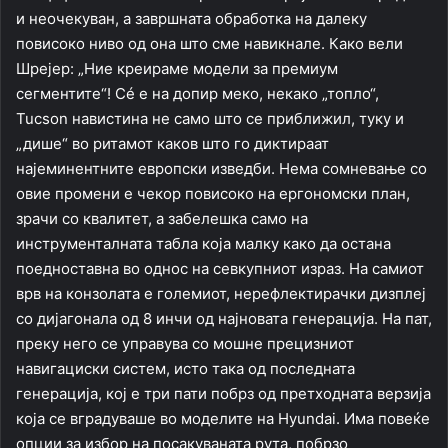
и неочекуван, а завршната обработка на далеку
повисоко ниво од она што сме навикнале. Како вели
Шрејер: „Ние креираме модели за премиум
сегментите“! Сé е на допир меко, некако „топло“,
Tucson навистина не само што се приближил, туку и
„дише“ во ритамот каков што го диктираат
најеминентните европски изведби. Нема сомневање со
овие промени е чекор повисоко на ергономски план,
зрачи со квалитет, а забелешка само на
инструменталната табла која малку како да остана
поедноставна во однос на севкупниот израз. На самиот
врв на конзолата е големиот, нерефлектирачки дизплеј
со дијагонала од 8 инчи од најновата генерација. На пат,
преку него се управува со мошне прецизниот
навигациски систем, исто така од последната
генерација, кој е три пати побрз од претходната верзија
која се вградуваше во моделите на Hyundai. Има повеќе
опции за избор на посакуваната рута, побрзо