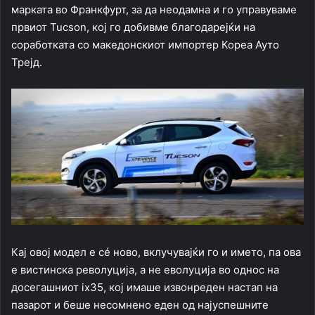
марката во Франкфурт, за да неодамна и го управуваме
првиот Tucson, кој го добивме благодарејќи на
соработката со македонскиот импортер Кореа Ауто
Трејд.
Кај овој модел е сé ново, вклучувајќи го и името, па ова
е вистинска револуција, а не еволуција во однос на
досегашниот ix35, кој имаше извонреден настап на
пазарот и беше несомнено еден од најуспешните