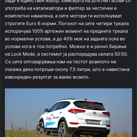
овде е единствен избор. Емисијата на штетни гасови со
употреба на катализатори и филтер за честички е
комплетно намалена, а сите мотори ги исполнуваат
строгите Euro 6 норми. Погонот на сите четири тркала
испорачува 100% вртежен момент на предните тркала
во нормални услови, а до 40% моќ на задната оска во
услови кога е тоа потребно. Можно е и рачно бирање
на Lock Mode, а системот ја распоредува силата 50:50.
Со сите оптоварувања нам на тестот возилото ни
покажа дека потроши околу 7,5 литри, што е навистина
извонреден резултат за вакво возило.