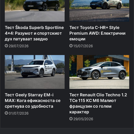
Тест Škoda Superb Sportline
Тест Toyota C-HR+ Style
4×4: Разумот и спортскиот
Premium AWD: Електрични
дух патуваат заедно
емоции
29/07/2026
15/07/2026
Тест Geely Starray EM-i
Тест Renault Clio Techno 1.2
МАХ: Кога ефикасноста се
TCe 115 КС M6 Малиот
сретнува со удобноста
французин со голем
карактер
01/07/2026
29/05/2026