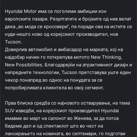
Hyundai Motor има се поголеми амбиции кон
европските пазари. Резултатите и бројките од нив велат
дека „во мода се кросовери“, па поради ова на истите се
нуди нешто ново од корејскиот производител, нов
Tucson.
Доверлив автомобил и амбасадор на марката, кој на
најдобар начин го поткрепува мотото New Thinking,
New Possibilities. Благодарејќи на атрактивниот дизајн и
напредните технологии, Tucson претставува уште еден
чекор понапред во однос на понудата за се
попробирливата клиентела во овој сегмент.
Прва блиска средба со најновото остварување, на тема
SUV изведби, на корејскиот производител Hyundai
имавме во март на салонот во Женева, за да потоа
бидеме дел и од спектаклот што во чест на
лансирањето на новината, во септември, го подготви