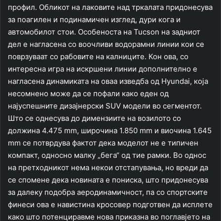
профил. Обликот на лаковите над тркалата придонесува
за поагилен и подинамичен изглед, дури кога и
автомобилот стои. Особеноста на Tucson на задниот
дел е нагласена со воочливи водорамни линии кои се
поврзуваат со рабовите на калниците. Кон ова, со
интересна игра на искршени линии дополнително е
нагласена динамиката на оваа изведба од Hyundai, која
несомнено може да се пофали како еден од
најуспешните дизајнерски SUV модели во сегментот.
Што се однесува до димензиите на возилото со
должина 4.475 mm, широчина 1.850 mm и виочина 1.645
mm се потврдува фактот дека моделот не е типичен
компакт, односно малку „бега“ од тие рамки. Во однос
на претходникот нема некои отстапувања, но вреди да
се спомене дека новината е пониска, што придонесува
за далеку подобра аеродинамичност, па со спортските
финеси ова е навистина кросовер подготвен да исплете
како што потенциравме нова приказна во поглавјето на