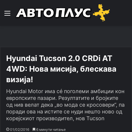
Навигација
Hyundai Tucson 2.0 CRDi AT
4WD: Нова мисија, блескава
визија!
Hyundai Motor има сé поголеми амбиции кон
европските пазари. Резултатите и бројките
од нив велат дека „во мода се кросовери“, па
поради ова на истите се нуди нешто ново од
корејскиот производител, нов Tucson
01/02/2016
6 минути читање