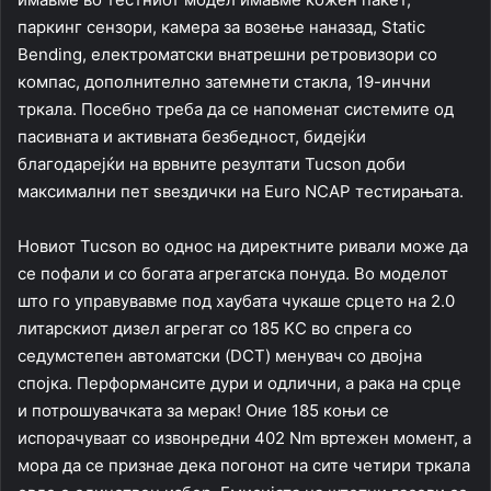
паркинг сензори, камера за возење наназад, Static
Bending, електроматски внатрешни ретровизори со
компас, дополнително затемнети стакла, 19-инчни
тркала. Посебно треба да се напоменат системите од
пасивната и активната безбедност, бидејќи
благодарејќи на врвните резултати Tucson доби
максимални пет ѕвездички на Euro NCAP тестирањата.
Новиот Tucson во однос на директните ривали може да
се пофали и со богата агрегатска понуда. Во моделот
што го управувавме под хаубата чукаше срцето на 2.0
литарскиот дизел агрегат со 185 KС во спрега со
седумстепен автоматски (DCT) менувач со двојна
спојка. Перформансите дури и одлични, а рака на срце
и потрошувачката за мерак! Оние 185 коњи се
испорачуваат со извонредни 402 Nm вртежен момент, а
мора да се признае дека погонот на сите четири тркала