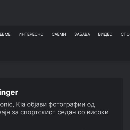
ЕВМЕ
ИНТЕРЕСНО
САЕМИ
ЗАБАВА
ВИДЕО
СПО
inger
nic, Kia објави фотографии од
зајн за спортскиот седан со високи