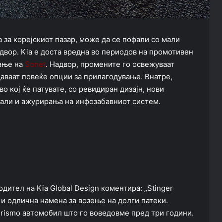
за корејскиот пазар, може да се пофали со мали
адвор. Kia е доста вредна во периодов на промотивен
рање на
Sonet
. Надвор, промените го освежуваат
даваат повеќе опции за прилагодување. Внатре,
о кој ќе патувате, со ревидиран дизајн, нови
јали и
ажурирања на инфозабавниот систем.
дител на Kia Global Design коментира: „Stinger
 и одлична намена за возење на долги патеки.
turismo автомобил што го воведовме пред три години.