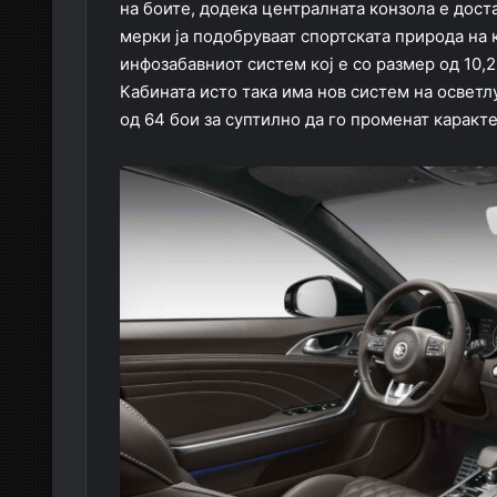
на боите, додека централната конзола е дост
мерки ја подобруваат спортската природа на к
инфозабавниот систем кој е со размер од 10,
Кабината исто така има нов систем на осветл
од 64 бои за суптилно да го променат каракте