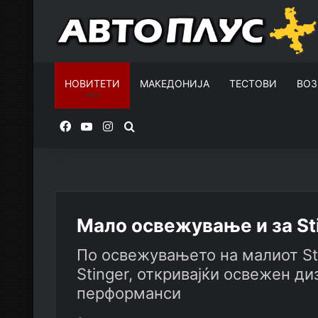
НОВИТЕТИ
МАКЕДОНИЈА
ТЕСТОВИ
ВОЗ
Facebook
YouTube
Instagram
Пребарувај за
Мало освежување и за St
По освежувањето на малиот Sto
Stinger, откривајќи освежен ди
перформанси