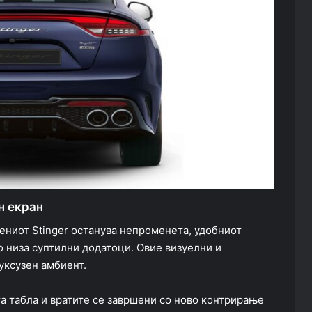
н екран
ениот Stinger останува непроменета, удобниот
о низа суптилни додатоци. Овие визуелни и
уксузен амбиент.
а табла и вратите се завршени со ново контрирање