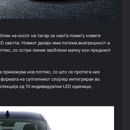
облик на носот на тигар се наоѓа помеѓу новите
LED светла. Новиот дизајн има потема внатрешност и
тпис, со остри линии заоблени малку кон предниот
а прикажува нов потпис, со што се протега низ
 формата на суптилниот спојлер интегриран во
колекција од 10 индивидуални LED единици,