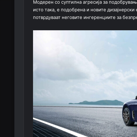
Модерен со суптилна агресија за подобрување
исто така, е подобрена и новите дизајнерски
потврдуваат неговите ингеренциите за безпре