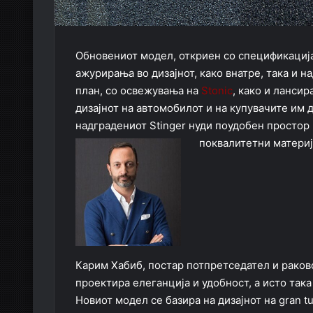
Обновениот модел, откриен со спецификација 
ажурирања во дизајнот, како внатре, така и н
план, со освежувања на
Stonic
, како и ланси
дизајнот на автомобилот и на купувачите им 
надградениот Stinger нуди поудобен простор в
поквалитетни матери
Карим Хабиб, постар потпретседател и раково
проектира елеганција и удобност, а исто така
Новиот модел се базира на дизајнот на gran 