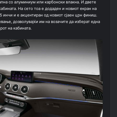
апна со алуминиум или карбонски влакна. И двете
абината. На сето тоа е додаден и новиот екран на
25 инчи и е акцентиран од новиот сјаен црн финиш.
ување, дозволувајќи им на возачите да изберат една
рот на кабината.