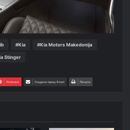
ib
Kia
Kia Motors Makedonija
ia Stinger
Pinterest
Сподели преку Email
Печати