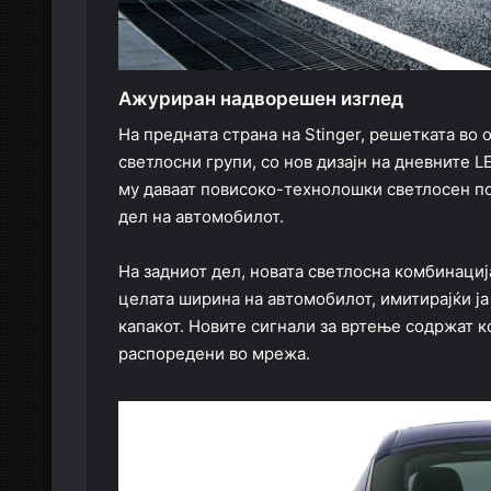
Ажуриран надворешен изглед
На предната страна на Stinger, решетката во 
светлосни групи, со нов дизајн на дневните 
му даваат повисоко-технолошки светлосен по
дел на автомобилот.
На задниот дел, новата светлосна комбинациј
целата ширина на автомобилот, имитирајќи ја
капакот. Новите сигнали за вртење содржат 
распоредени во мрежа.