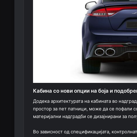
Кабина со нови опции на боја и подобре
Додека архитектурата на кабината во надград
простор за пет патници, може да се пофали с
материјални надградби се дизајнирани за пол
Во зависност од спецификацијата, контролнат