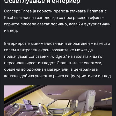
Осветлување и ентериер
Concept Three ја користи препознатливата Parametric
Pixel светлосна технологија со прогресивен ефект –
горните пиксели светат посилно, давајќи футуристички
изглед.
Ентериерот е минималистички и иновативен – наместо
голем централен екран, возачите ќе можат да
прикачуваат сопствени „widgets“ на таблата и да го
персонализираат изгледот. Седиштата се спортски,
обвиени во одржливи материјали, а централната
конзола добива уникатна рачка со футуристички изглед.