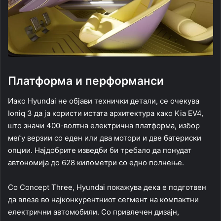
Платформа и перформанси
Иако Hyundai не објави технички детали, се очекува
Ioniq 3 да ја користи истата архитектура како Kia EV4,
што значи 400-волтна електрична платформа, избор
меѓу верзии со еден или два мотори и две батериски
опции. Најдобрите изведби би требало да понудат
автономија до 628 километри со едно полнење.
Со Concept Three, Hyundai покажува дека е подготвен
да влезе во најконкурентниот сегмент на компактни
електрични автомобили. Со привлечен дизајн,