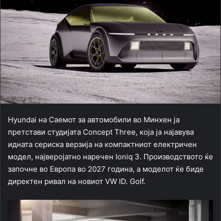
Hyundai на Саемот за автомобили во Минхен ја
претстави студијата Concept Three, која ја најавува
идната сериска верзија на компактниот електричен
модел, најверојатно наречен Ioniq 3. Производството ќе
започне во Европа во 2027 година, а моделот ќе биде
директен ривал на новиот VW ID. Golf.