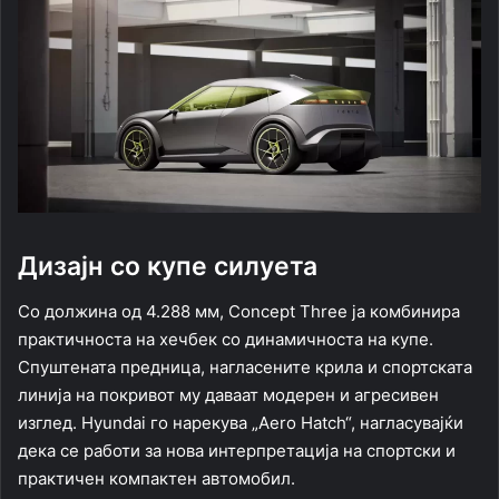
Дизајн со купе силуета
Со должина од 4.288 мм, Concept Three ја комбинира
практичноста на хечбек со динамичноста на купе.
Спуштената предница, нагласените крила и спортската
линија на покривот му даваат модерен и агресивен
изглед. Hyundai го нарекува „Aero Hatch“, нагласувајќи
дека се работи за нова интерпретација на спортски и
практичен компактен автомобил.