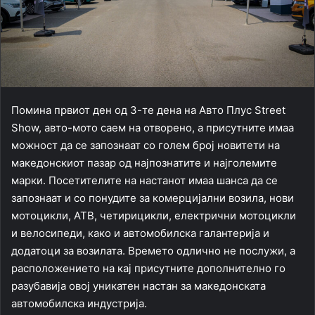
Помина првиот ден од 3-те дена на Авто Плус Street
Show, авто-мото саем на отворено, а присутните имаа
можност да се запознаат со голем број новитети на
македонскиот пазар од најпознатите и најголемите
марки. Посетителите на настанот имаа шанса да се
запознаат и со понудите за комерцијални возила, нови
мотоцикли, АТВ, четирицикли, електрични мотоцикли
и велосипеди, како и автомобилска галантерија и
додатоци за возилата. Времето одлично не послужи, а
расположението на кај присутните дополнително го
разубавија овој уникатен настан за македонската
автомобилска индустрија.