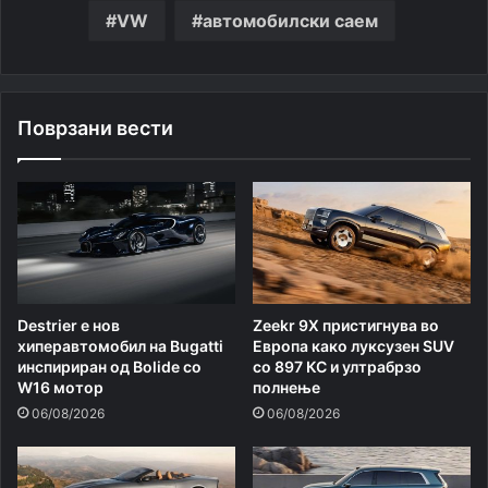
VW
автомобилски саем
Поврзани вести
Destrier е нов
Zeekr 9X пристигнува во
хиперавтомобил на Bugatti
Европа како луксузен SUV
инспириран од Bolide со
со 897 КС и ултрабрзо
W16 мотор
полнење
06/08/2026
06/08/2026