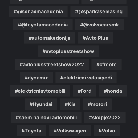
@sonaxmacedonia
@sparkaseleasing
@toyotamacedonia
@volvocarsmk
automakedonija
Avto Plus
avtoplusstreetshow
avtoplusstreetshow2022
cfmoto
dynamix
elektricni velosipedi
elektricniavtomobili
Ford
honda
Hyundai
Kia
motori
saem na novi avtomobili
skopje2022
Toyota
Volkswagen
Volvo