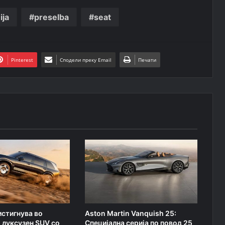
ija
preselba
seat
Pinterest
Сподели преку Email
Печати
истигнува во
Aston Martin Vanquish 25:
 луксузен SUV со
Специјална серија по повод 25