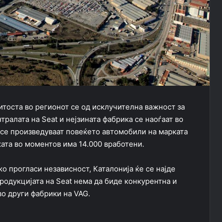
итоста во регионот се од исклучителна важност за
ралата на Seat и нејзината фабрика се наоѓаат во
се произведуваат повеќето автомобили на марката
ата во моментов има 14.000 вработени.
ко прогласи независност, Каталонија ќе се најде
продукцијата на Seat нема да биде конкурентна и
во други фабрики на VAG.