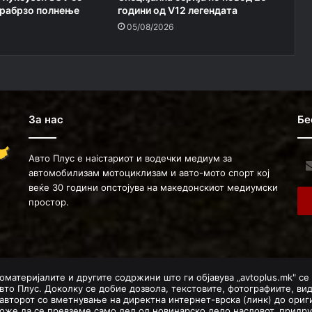
трабрзо полнење
години од V12 легендата
05/08/2026
За нас
Бе
Авто Плус е наістариот и водечки медиум за
Ent
автомобилизам мотоциклизам и авто-мото спорт кој
you
веќе 30 години опстојува на македонскиот медиумски
Ema
простор.
ad
оматеријалите и другите содржини што ги објавува „avtoplus.mk" се
вто Плус. Доколку се добие дозвола, текстовите, фотографиите, ви
авторот со вметнување на директна интернет-врска (линк) до ориги
оже да се превземе само дел од новинарско дело насловот, придру