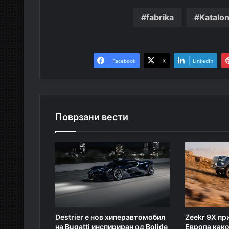
fabrika
Katalon
Facebook
X
LinkedIn
Поврзани вести
Destrier е нов хиперавтомобил
Zeekr 9X пр
на Bugatti инспириран од Bolide
Европа како