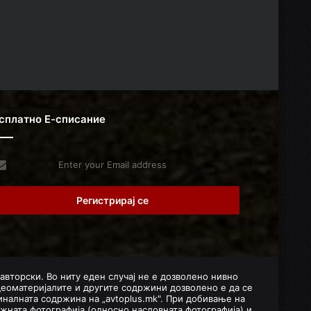
сплатно Е-списание
er
r
il
dress
 авторски. Во ниту еден случај не е дозволено нивно
деоматеријалите и другите содржини дозволено е да се
налната содржина на „avtoplus.mk". При добивање на
жната фотографија (односно насловната фотографија) и