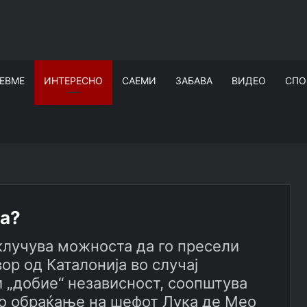
ЕВМЕ
ИНТЕРЕСНО
САЕМИ
ЗАБАВА
ВИДЕО
СПО
ја?
склучува можноста да го пресели
ор од Каталонија во случај
 „добие“ независност, соопштува
то обраќање на шефот Лука де Мео