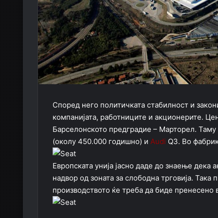
Според него политичката стабилност и закон
компанијата, работниците и акционерите. Цент
Барселонското предградие – Марторел. Таму 
(околу 450.000 годишно) и
Audi
Q3. Во фабрик
Европската унија јасно даде до знаење дека а
надвор од зоната за слободна трговија. Така 
производството ќе треба да биде пренесено 