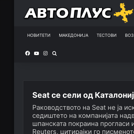
НОВИТЕТИ
МАКЕДОНИЈА
ТЕСТОВИ
ВОЗ
Facebook
YouTube
Instagram
Пребарувај за
Seat се сели од Каталони
Раководството на Seat не ја и
седиштето на компанијата надв
шпанската покраина прогласи и
Reuters, цитирајки го писмено