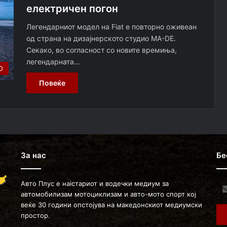
електричен погон
Легендарниот модел на Fiat е повторно оживеан
од страна на дизајнерското студио MA-DE.
Секако, во согласност со новите времиња,
легендарната…
О
Повеќе
За нас
Бе
Авто Плус е наістариот и водечки медиум за
Ent
автомобилизам мотоциклизам и авто-мото спорт кој
you
веќе 30 години опстојува на македонскиот медиумски
Ema
простор.
ad