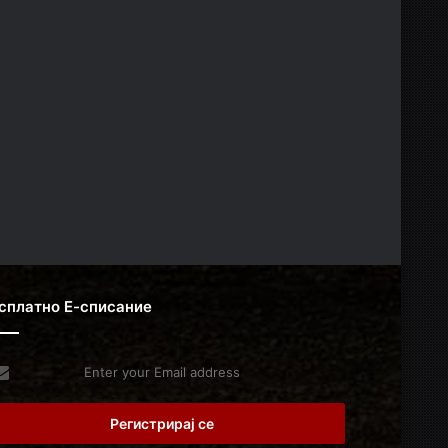
сплатно Е-списание
er
r
il
dress