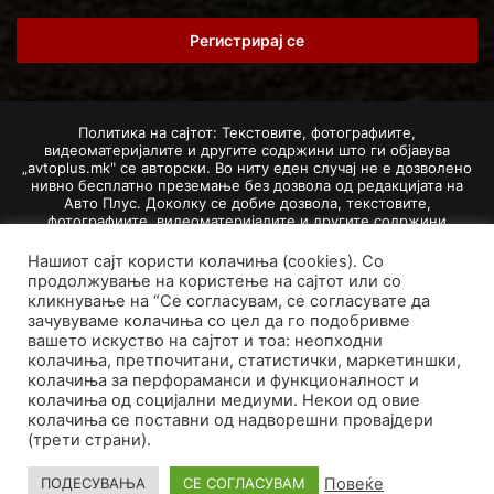
Email
address
Политика на сајтот: Текстовите, фотографиите,
видеоматеријалите и другите содржини што ги објавува
„avtoplus.mk" се авторски. Во ниту еден случај не е дозволено
нивно бесплатно преземање без дозвола од редакцијата на
Авто Плус. Доколку се добие дозвола, текстовите,
фотографиите, видеоматеријалите и другите содржини
дозволено е да се преземат со задолжително наведување на
изворот и авторот со вметнување на директна интернет-врска
Нашиот сајт користи колачиња (cookies). Со
(линк) до оригиналната содржина на „avtoplus.mk". При
продолжување на користење на сајтот или со
добивање на одобрување од редакцијата за превземање на
кликнување на “Се согласувам, се согласувате да
текст, може да се превземе само дел од новинарско дело
зачувуваме колачиња со цел да го подобривме
насловот, придружната фотографија (односно насловната
вашето искуство на сајтот и тоа: неопходни
фотографија) и воведниот дел на текстот, познат како „лид".
колачиња, претпочитани, статистички, маркетиншки,
Преземање содржини од „avtoplus.mk" надвор од овие услови
не е дозволено и подложи на санкционирање согласно
колачиња за перфораманси и функционалност и
Законот за авторски и сродни права.
колачиња од социјални медиуми. Некои од овие
колачиња се поставни од надворешни провајдери
Developed by PROCESS IN. Hosted by
GoHost
.
(трети страни).
За нас
Импресум
Маркетинг
Правила и услови
Повеќе
ПОДЕСУВАЊА
СЕ СОГЛАСУВАМ
Политика за приватност
Политика на колачиња