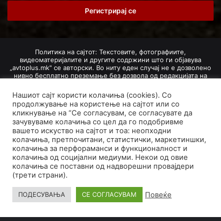
Email
address
Политика на сајтот: Текстовите, фотографиите,
видеоматеријалите и другите содржини што ги објавува
„avtoplus.mk" се авторски. Во ниту еден случај не е дозволено
нивно бесплатно преземање без дозвола од редакцијата на
Авто Плус. Доколку се добие дозвола, текстовите,
фотографиите, видеоматеријалите и другите содржини
Нашиот сајт користи колачиња (cookies). Со
дозволено е да се преземат со задолжително наведување на
продолжување на користење на сајтот или со
изворот и авторот со вметнување на директна интернет-врска
кликнување на “Се согласувам, се согласувате да
(линк) до оригиналната содржина на „avtoplus.mk". При
зачувуваме колачиња со цел да го подобривме
добивање на одобрување од редакцијата за превземање на
вашето искуство на сајтот и тоа: неопходни
текст, може да се превземе само дел од новинарско дело
насловот, придружната фотографија (односно насловната
колачиња, претпочитани, статистички, маркетиншки,
фотографија) и воведниот дел на текстот, познат како „лид".
колачиња за перфораманси и функционалност и
Преземање содржини од „avtoplus.mk" надвор од овие услови
колачиња од социјални медиуми. Некои од овие
не е дозволено и подложи на санкционирање согласно
колачиња се поставни од надворешни провајдери
Законот за авторски и сродни права.
(трети страни).
Developed by PROCESS IN. Hosted by
GoHost
.
Повеќе
ПОДЕСУВАЊА
СЕ СОГЛАСУВАМ
За нас
Импресум
Маркетинг
Правила и услови
Политика за приватност
Политика на колачиња