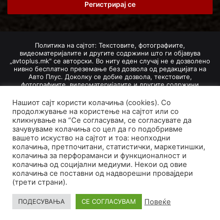
address
Политика на сајтот: Текстовите, фотографиите,
видеоматеријалите и другите содржини што ги објавува
„avtoplus.mk" се авторски. Во ниту еден случај не е дозволено
нивно бесплатно преземање без дозвола од редакцијата на
Авто Плус. Доколку се добие дозвола, текстовите,
фотографиите, видеоматеријалите и другите содржини
дозволено е да се преземат со задолжително наведување на
изворот и авторот со вметнување на директна интернет-врска
Нашиот сајт користи колачиња (cookies). Со
(линк) до оригиналната содржина на „avtoplus.mk". При
продолжување на користење на сајтот или со
добивање на одобрување од редакцијата за превземање на
кликнување на “Се согласувам, се согласувате да
текст, може да се превземе само дел од новинарско дело
зачувуваме колачиња со цел да го подобривме
насловот, придружната фотографија (односно насловната
вашето искуство на сајтот и тоа: неопходни
фотографија) и воведниот дел на текстот, познат како „лид".
колачиња, претпочитани, статистички, маркетиншки,
Преземање содржини од „avtoplus.mk" надвор од овие услови
не е дозволено и подложи на санкционирање согласно
колачиња за перфораманси и функционалност и
Законот за авторски и сродни права.
колачиња од социјални медиуми. Некои од овие
колачиња се поставни од надворешни провајдери
Developed by PROCESS IN. Hosted by
GoHost
.
(трети страни).
За нас
Импресум
Маркетинг
Правила и услови
Повеќе
ПОДЕСУВАЊА
СЕ СОГЛАСУВАМ
Политика за приватност
Политика на колачиња