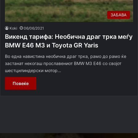
ЗАБАВА
Koki
06/06/2021
Викенд тарифа: Необична драг трка меѓу
BMW E46 M3 и Toyota GR Yaris
Во една навистина необична драг трка, рамо до рамо ќе
застанат некогаш прославениот BMW M3 E46 со својот
шестцилиндерски мотор…
Повеќе