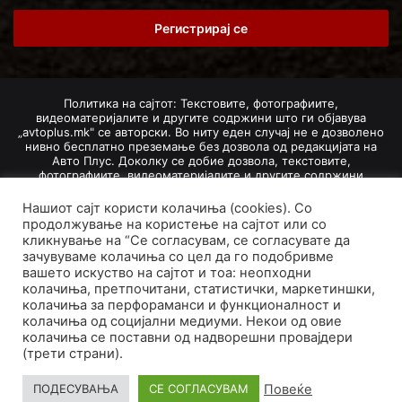
Email
address
Политика на сајтот: Текстовите, фотографиите,
видеоматеријалите и другите содржини што ги објавува
„avtoplus.mk" се авторски. Во ниту еден случај не е дозволено
нивно бесплатно преземање без дозвола од редакцијата на
Авто Плус. Доколку се добие дозвола, текстовите,
фотографиите, видеоматеријалите и другите содржини
дозволено е да се преземат со задолжително наведување на
изворот и авторот со вметнување на директна интернет-врска
Нашиот сајт користи колачиња (cookies). Со
(линк) до оригиналната содржина на „avtoplus.mk". При
продолжување на користење на сајтот или со
добивање на одобрување од редакцијата за превземање на
кликнување на “Се согласувам, се согласувате да
текст, може да се превземе само дел од новинарско дело
зачувуваме колачиња со цел да го подобривме
насловот, придружната фотографија (односно насловната
вашето искуство на сајтот и тоа: неопходни
фотографија) и воведниот дел на текстот, познат како „лид".
колачиња, претпочитани, статистички, маркетиншки,
Преземање содржини од „avtoplus.mk" надвор од овие услови
не е дозволено и подложи на санкционирање согласно
колачиња за перфораманси и функционалност и
Законот за авторски и сродни права.
колачиња од социјални медиуми. Некои од овие
колачиња се поставни од надворешни провајдери
Developed by PROCESS IN. Hosted by
GoHost
.
(трети страни).
За нас
Импресум
Маркетинг
Правила и услови
Повеќе
ПОДЕСУВАЊА
СЕ СОГЛАСУВАМ
Политика за приватност
Политика на колачиња