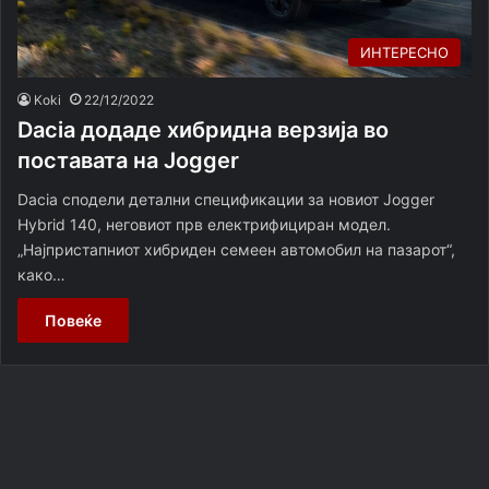
ИНТЕРЕСНО
Koki
22/12/2022
Dacia додаде хибридна верзија во
поставата на Jogger
Dacia сподели детални спецификации за новиот Jogger
Hybrid 140, неговиот прв електрифициран модел.
„Најпристапниот хибриден семеен автомобил на пазарот“,
како…
Повеќе