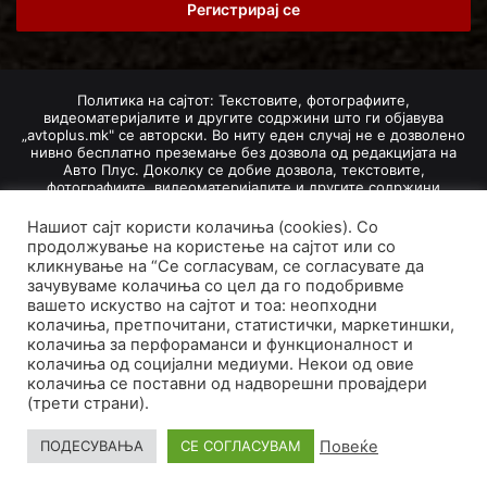
address
Политика на сајтот: Текстовите, фотографиите,
видеоматеријалите и другите содржини што ги објавува
„avtoplus.mk" се авторски. Во ниту еден случај не е дозволено
нивно бесплатно преземање без дозвола од редакцијата на
Авто Плус. Доколку се добие дозвола, текстовите,
фотографиите, видеоматеријалите и другите содржини
дозволено е да се преземат со задолжително наведување на
изворот и авторот со вметнување на директна интернет-врска
Нашиот сајт користи колачиња (cookies). Со
(линк) до оригиналната содржина на „avtoplus.mk". При
продолжување на користење на сајтот или со
добивање на одобрување од редакцијата за превземање на
кликнување на “Се согласувам, се согласувате да
текст, може да се превземе само дел од новинарско дело
зачувуваме колачиња со цел да го подобривме
насловот, придружната фотографија (односно насловната
вашето искуство на сајтот и тоа: неопходни
фотографија) и воведниот дел на текстот, познат како „лид".
колачиња, претпочитани, статистички, маркетиншки,
Преземање содржини од „avtoplus.mk" надвор од овие услови
не е дозволено и подложи на санкционирање согласно
колачиња за перфораманси и функционалност и
Законот за авторски и сродни права.
колачиња од социјални медиуми. Некои од овие
колачиња се поставни од надворешни провајдери
Developed by PROCESS IN. Hosted by
GoHost
.
(трети страни).
За нас
Импресум
Маркетинг
Правила и услови
Повеќе
ПОДЕСУВАЊА
СЕ СОГЛАСУВАМ
Политика за приватност
Политика на колачиња