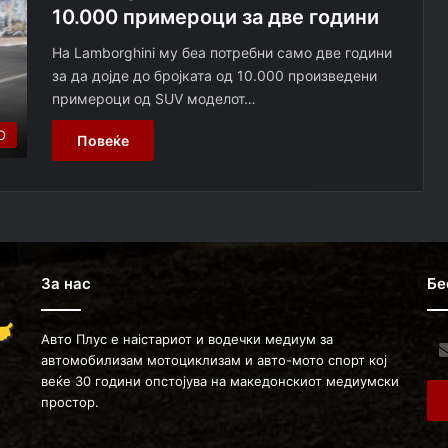
10.000 примероци за две години
На Lamborghini му беа потребни само две години
за да дојде до бројката од 10.000 произведени
примероци од SUV моделот…
О
Повеќе
За нас
Бе
Авто Плус е наістариот и водечки медиум за
Ent
автомобилизам мотоциклизам и авто-мото спорт кој
you
веќе 30 години опстојува на македонскиот медиумски
Ema
простор.
ad