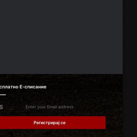
сплатно Е-списание
er
r
il
dress