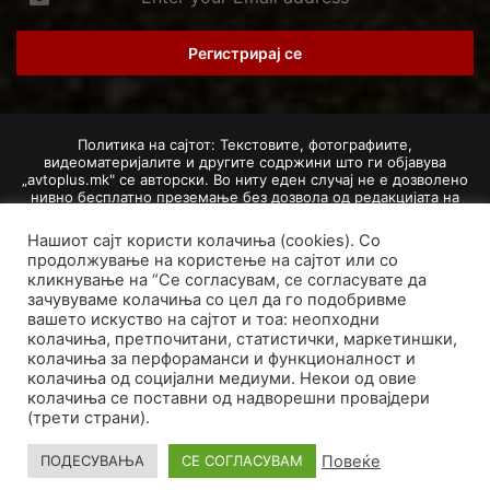
your
Email
address
Политика на сајтот: Текстовите, фотографиите,
видеоматеријалите и другите содржини што ги објавува
„avtoplus.mk" се авторски. Во ниту еден случај не е дозволено
нивно бесплатно преземање без дозвола од редакцијата на
Авто Плус. Доколку се добие дозвола, текстовите,
фотографиите, видеоматеријалите и другите содржини
Нашиот сајт користи колачиња (cookies). Со
дозволено е да се преземат со задолжително наведување на
продолжување на користење на сајтот или со
изворот и авторот со вметнување на директна интернет-врска
кликнување на “Се согласувам, се согласувате да
(линк) до оригиналната содржина на „avtoplus.mk". При
зачувуваме колачиња со цел да го подобривме
добивање на одобрување од редакцијата за превземање на
вашето искуство на сајтот и тоа: неопходни
текст, може да се превземе само дел од новинарско дело
насловот, придружната фотографија (односно насловната
колачиња, претпочитани, статистички, маркетиншки,
фотографија) и воведниот дел на текстот, познат како „лид".
колачиња за перфораманси и функционалност и
Преземање содржини од „avtoplus.mk" надвор од овие услови
колачиња од социјални медиуми. Некои од овие
не е дозволено и подложи на санкционирање согласно
колачиња се поставни од надворешни провајдери
Законот за авторски и сродни права.
(трети страни).
Developed by PROCESS IN. Hosted by
GoHost
.
Повеќе
ПОДЕСУВАЊА
СЕ СОГЛАСУВАМ
За нас
Импресум
Маркетинг
Правила и услови