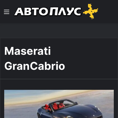
Навигација
Maserati
GranCabrio