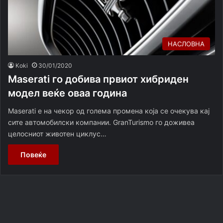
НАСЛОВНА
Koki
30/01/2020
Maserati го добива првиот хибриден
модел веќе оваа година
Maserati е на чекор од голема промена која се очекува кај
сите автомобилски компании. GranTurismo го доживеа
целосниот животен циклус…
Повеќе