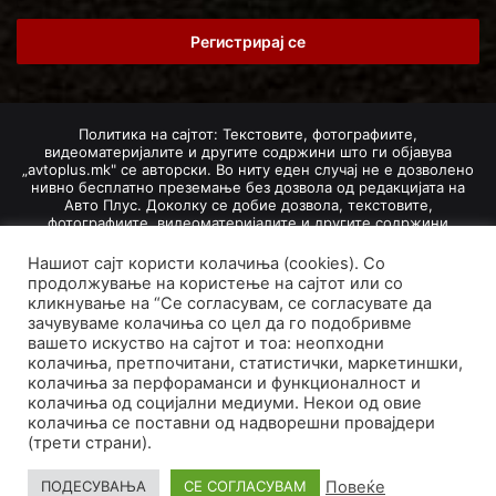
Email
address
Политика на сајтот: Текстовите, фотографиите,
видеоматеријалите и другите содржини што ги објавува
„avtoplus.mk" се авторски. Во ниту еден случај не е дозволено
нивно бесплатно преземање без дозвола од редакцијата на
Авто Плус. Доколку се добие дозвола, текстовите,
фотографиите, видеоматеријалите и другите содржини
дозволено е да се преземат со задолжително наведување на
изворот и авторот со вметнување на директна интернет-врска
Нашиот сајт користи колачиња (cookies). Со
(линк) до оригиналната содржина на „avtoplus.mk". При
продолжување на користење на сајтот или со
добивање на одобрување од редакцијата за превземање на
кликнување на “Се согласувам, се согласувате да
текст, може да се превземе само дел од новинарско дело
зачувуваме колачиња со цел да го подобривме
насловот, придружната фотографија (односно насловната
вашето искуство на сајтот и тоа: неопходни
фотографија) и воведниот дел на текстот, познат како „лид".
колачиња, претпочитани, статистички, маркетиншки,
Преземање содржини од „avtoplus.mk" надвор од овие услови
не е дозволено и подложи на санкционирање согласно
колачиња за перфораманси и функционалност и
Законот за авторски и сродни права.
колачиња од социјални медиуми. Некои од овие
колачиња се поставни од надворешни провајдери
Developed by PROCESS IN. Hosted by
GoHost
.
(трети страни).
За нас
Импресум
Маркетинг
Правила и услови
Повеќе
ПОДЕСУВАЊА
СЕ СОГЛАСУВАМ