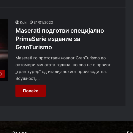
Koki
31/01/2023
Maserati подготви специјално
PrimaSerie издание за
GranTurismo
Maserati го претстави новиот GranTurismo во
октомври минатата година, но ова не e првиот
„гран турер“ од италијанскиот производител.
О
Всушност,…
Повеќе